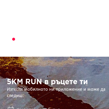
5KM
RUN
в
ръцете
ти
5KM RUN в ръцете ти
Изтегли мобилното ни приложение и може да
следиш: