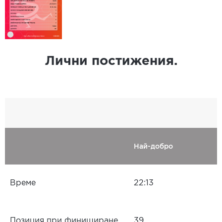
Лични постижения.
Най-добро
Време
22:13
Позиция при финиширане
39