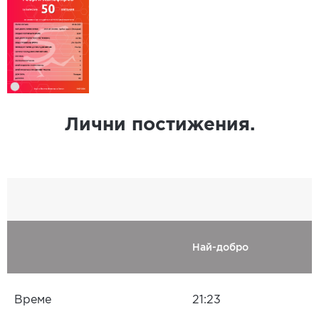
Лични постижения.
Най-добро
Време
21:23