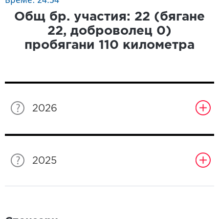
Време: 24.34
Общ бр. участия:
22
(бягане
22
, доброволец
0
)
пробягани
110
километра
2026
2025
Спонсори