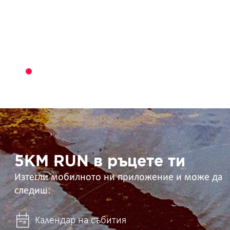
5KM
RUN
в
ръцете
ти
5KM RUN в ръцете ти
Изтегли мобилното ни приложение и може да
следиш:
Календар на събития