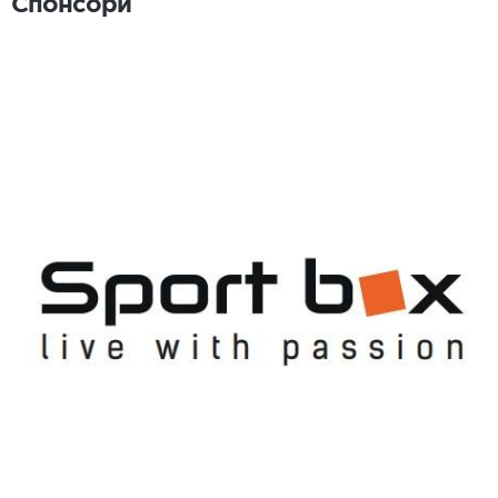
Спонсори