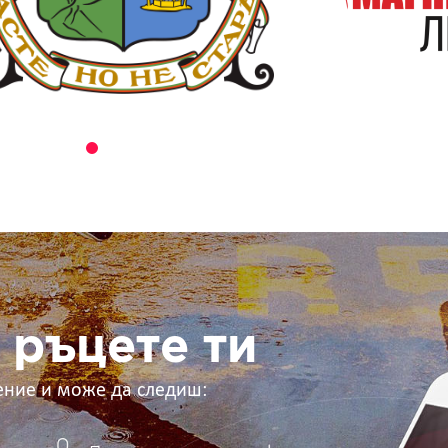
 ръцете ти
ение и може да следиш: