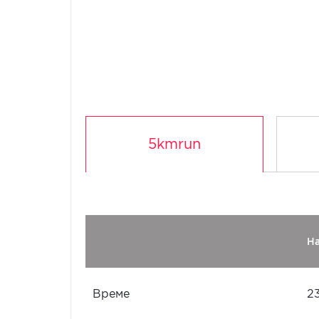
5kmrun
Н
Време
2