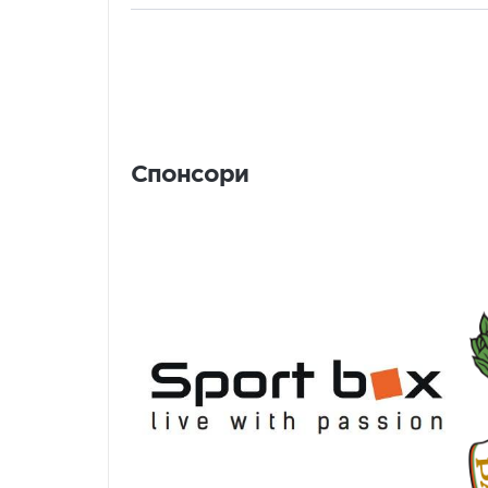
Спонсори
Спонсори