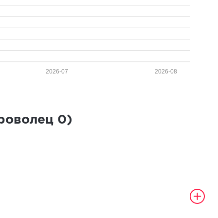
2026-07
2026-08
броволец
0
)