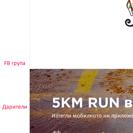
FB група
5KM
RUN
в
ръцете
ти
5KM RUN в
Дарители
Изтегли мобилното ни прилож