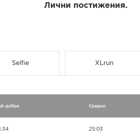
Лични постижения.
Selfie
XLrun
ай-добро
Средно
3:34
25:03