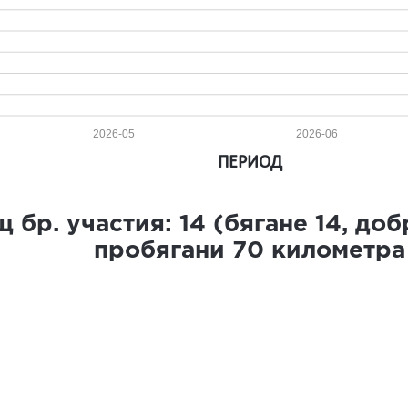
2026-05
2026-06
ПЕРИОД
 бр. участия:
14
(бягане
14
, до
пробягани
70
километра