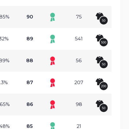
.85%
90
75
50
.32%
89
541
500
.89%
88
56
50
.3%
87
207
200
.65%
86
98
50
.48%
85
21