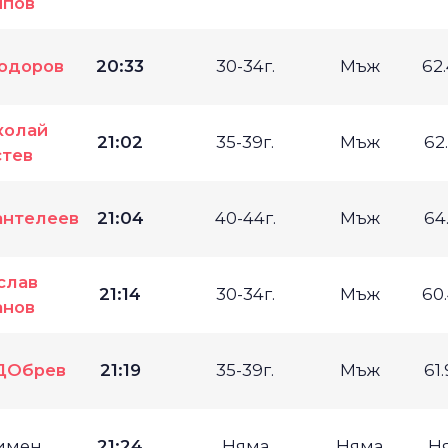
пов
одоров
20:33
30-34г.
Мъж
62
колай
21:02
35-39г.
Мъж
62
тев
антелеев
21:04
40-44г.
Мъж
64
слав
21:14
30-34г.
Мъж
60
нов
ДОбрев
21:19
35-39г.
Мъж
61
имен
21:24
Няма
Няма
Н