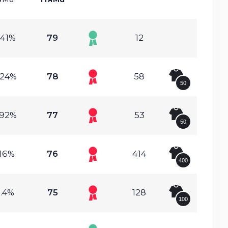
.41%
79
12
.24%
78
58
50
.92%
77
53
50
.16%
76
414
400
.4%
75
128
100