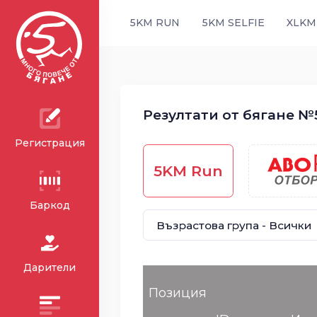
5KM RUN
5KM SELFIE
XLKM
Резултати от бягане №5
Регистрация
5KM Run
Баркод
Дарители
Позиция