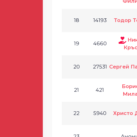
Фили
18
14193
Тодор Т
Ни
19
4660
Кръс
20
27531
Сергей П
Бори
21
421
Мила
22
5940
Христо 
23
Анон