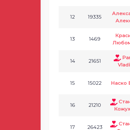
Алекс
12
19335
Алек
Крас
13
1469
Любом
Pa
14
21651
Vlad
15
15022
Наско 
Ста
16
21210
Кожух
Ста
17
26423