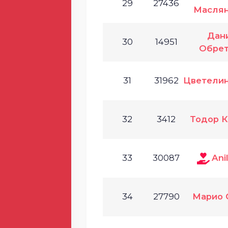
29
27436
Маслян
Дан
30
14951
Обрет
31
31962
Цветелин
32
3412
Тодор К
33
30087
Ani
34
27790
Марио 