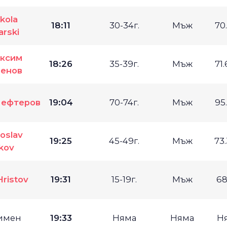
kola
18:11
30-34г.
Мъж
70
rski
ксим
18:26
35-39г.
Мъж
71
енов
Лефтеров
19:04
70-74г.
Мъж
95
oslav
19:25
45-49г.
Мъж
73
kov
ristov
19:31
15-19г.
Мъж
68
имен
19:33
Няма
Няма
Н