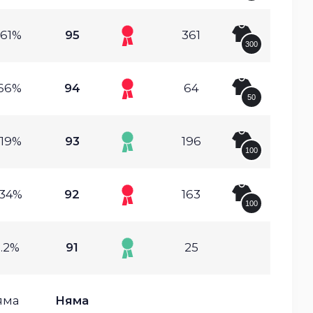
.61%
95
361
300
.66%
94
64
50
.19%
93
196
100
.34%
92
163
100
.2%
91
25
яма
Няма