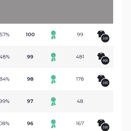
.57%
100
99
100
.48%
99
481
400
.84%
98
178
100
.99%
97
48
.08%
96
167
100