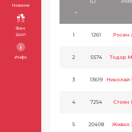
ID
Им
Новини
Фен
Шоп
1
1261
Росен 
2
5574
Тодор М
Инфо
3
13619
Николай 
4
7254
Стоян 
5
20408
Живко 