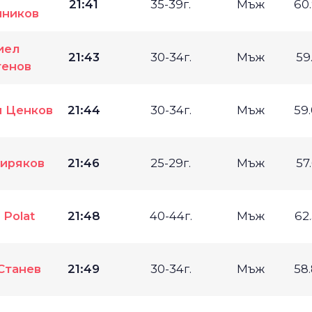
21:41
35-39г.
Мъж
60
ников
иел
21:43
30-34г.
Мъж
59
енов
 Ценков
21:44
30-34г.
Мъж
59
иряков
21:46
25-29г.
Мъж
57
l Polat
21:48
40-44г.
Мъж
62
Станев
21:49
30-34г.
Мъж
58