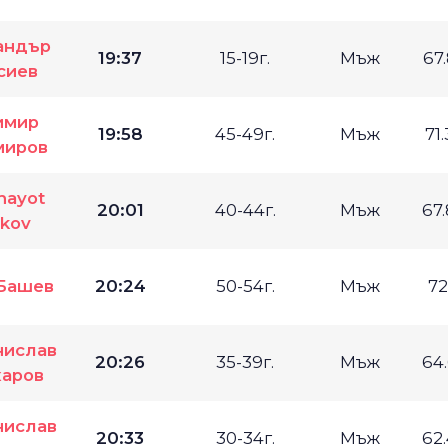
андър
19:37
15-19г.
Мъж
67
сиев
имир
19:58
45-49г.
Мъж
71
иров
nayot
20:01
40-44г.
Мъж
67
ikov
Башев
20:24
50-54г.
Мъж
72
нислав
20:26
35-39г.
Мъж
64
аров
нислав
20:33
30-34г.
Мъж
62