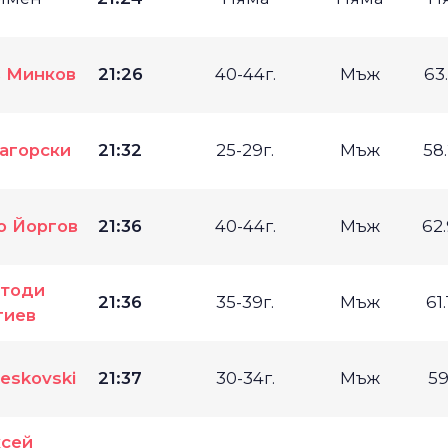
 Минков
21:26
40-44г.
Мъж
63
агорски
21:32
25-29г.
Мъж
58
о Йоргов
21:36
40-44г.
Мъж
62
тоди
21:36
35-39г.
Мъж
61
гиев
reskovski
21:37
30-34г.
Мъж
59
сей