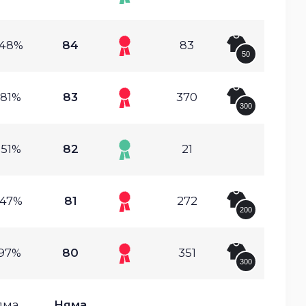
.48%
84
83
50
.81%
83
370
300
.51%
82
21
.47%
81
272
200
.97%
80
351
300
яма
Няма