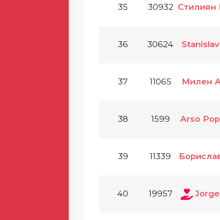
35
30932
Стилиян 
36
30624
Stanislav
37
11065
Милен А
38
1599
Arso Pop
39
11339
Борислав
40
19957
Jorge