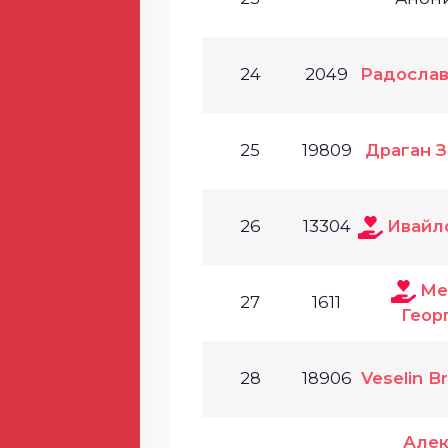
24
2049
Радослав
25
19809
Драган З
26
13304
Ивайл
Ме
27
1611
Геор
28
18906
Veselin B
Алек