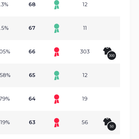
.3%
68
12
.5%
67
11
.05%
66
303
300
.58%
65
12
.79%
64
19
.19%
63
56
50