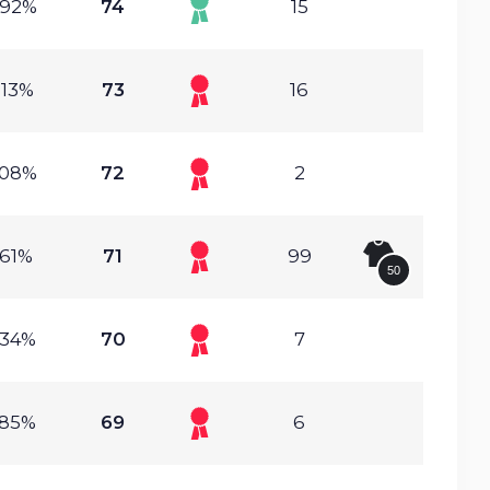
.92%
74
15
.13%
73
16
.08%
72
2
.61%
71
99
50
.34%
70
7
.85%
69
6