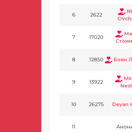
Ni
6
2622
Ovcha
Ма
7
17020
Стоим
8
12850
Боян 
Mir
9
13922
Ned
10
26275
Deyan H
11
Анон