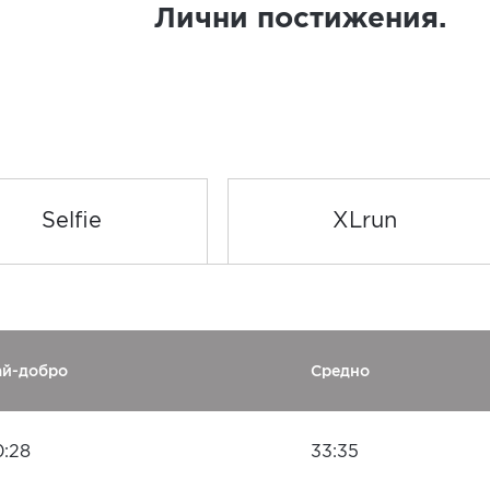
Лични постижения.
Selfie
XLrun
ай-добро
Средно
0:28
33:35