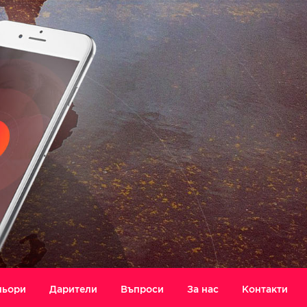
ньори
Дарители
Въпроси
За нас
Контакти