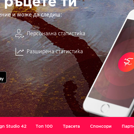
 ръцете ти
ение и може да следиш:
Персонална статистика
Разширена статистика
gn Studio 42
Топ 100
Трасета
Спонсори
Парт