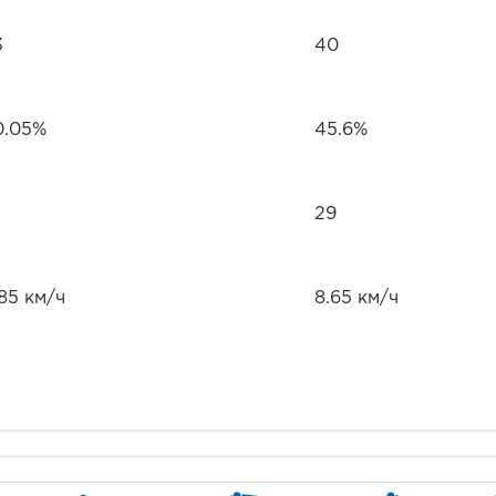
3
40
0.05%
45.6%
29
85 км/ч
8.65 км/ч