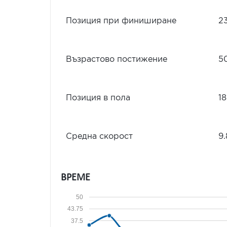
Позиция при финиширане
2
Възрастово постижение
5
Позиция в пола
18
Средна скорост
9.
ВРЕМЕ
50
43.75
37.5