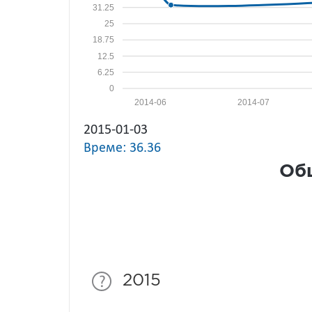
31.25
25
18.75
12.5
6.25
0
2014-06
2014-07
2015-01-03
Време: 36.36
Общ
2015