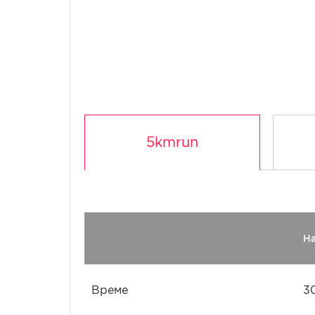
5kmrun
Н
Време
3