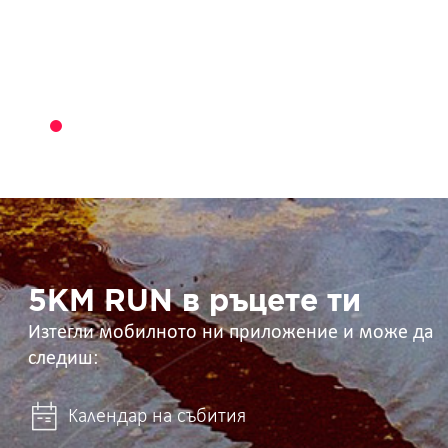
5KM
RUN
в
ръцете
ти
5KM RUN в ръцете ти
Изтегли мобилното ни приложение и може да
следиш:
Календар на събития