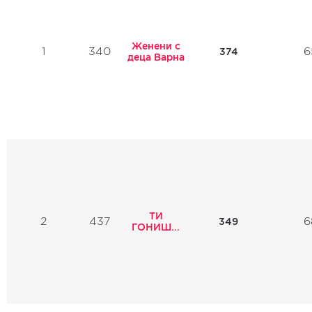
Женени с
1
340
6
374
деца Варна
ТИ
2
437
6
349
ГОНИШ...