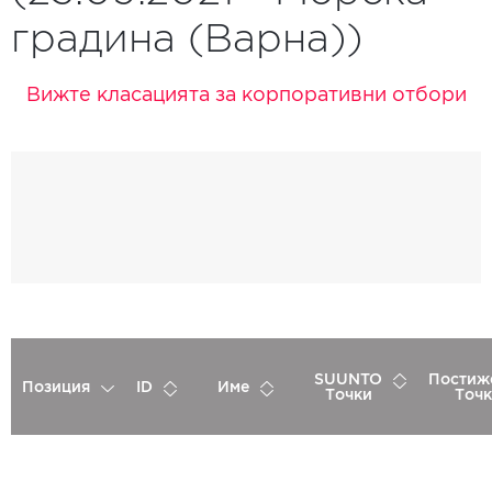
градина (Варна))
Вижте класацията за корпоративни отбори
SUUNTO
Постиж
Позиция
ID
Име
Точки
Точк