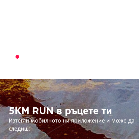
5KM
RUN
в
ръцете
ти
5KM RUN в ръцете ти
Изтегли мобилното ни приложение и може да
следиш: