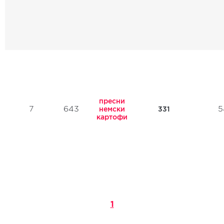
пресни
7
643
5
331
немски
картофи
1