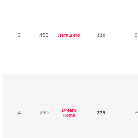
3
453
6
Летящите
336
Dream
4
290
6
339
Home