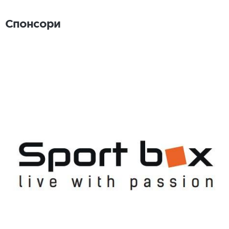
Спонсори
Спонсори