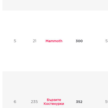
5
21
5
Mammoth
300
Бързите
6
235
5
352
Костенурки