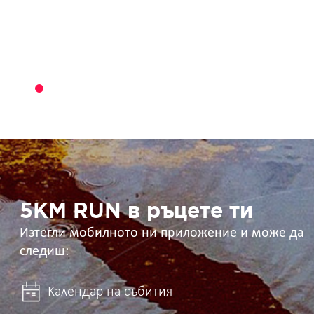
5KM
RUN
в
ръцете
ти
5KM RUN в ръцете ти
Изтегли мобилното ни приложение и може да
следиш:
Календар на събития