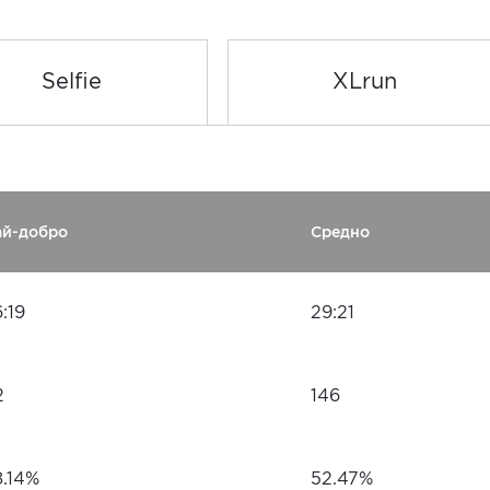
Selfie
XLrun
ай-добро
Средно
:19
29:21
2
146
8.14%
52.47%