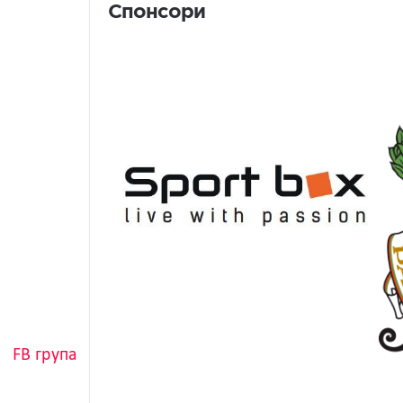
Спонсори
FB група