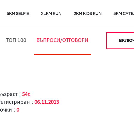
5KM SELFIE
XLKM RUN
2KM KIDS RUN
5KM САТЕ
ТОП 100
ВЪПРОСИ/ОТГОВОРИ
ВКЛЮЧ
Възраст :
54г.
Регистриран :
06.11.2013
Точки :
0