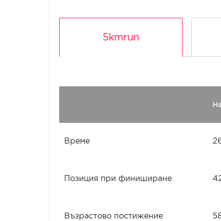
5kmrun
Н
Време
26
Позиция при финиширане
4
Възрастово постижение
5