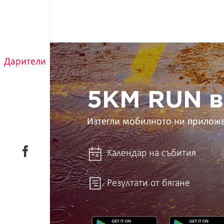
5KM
RUN
Дарители
в
ръцете
ти
5KM RUN в
Изтегли мобилното ни прилож
Календар на събития
Резултати от бягане