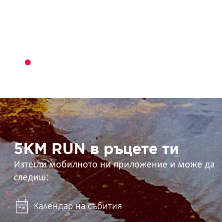
5KM
RUN
в
ръцете
ти
5KM RUN в ръцете ти
Изтегли мобилното ни приложение и може да
следиш:
Календар на събития