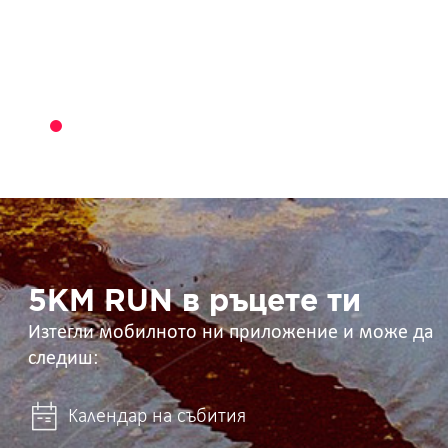
5KM
RUN
в
ръцете
ти
5KM RUN в ръцете ти
Изтегли мобилното ни приложение и може да
следиш:
Календар на събития