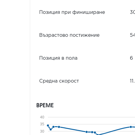
Позиция при финиширане
3
Възрастово постижение
5
Позиция в пола
6
Средна скорост
11
ВРЕМЕ
40
35
30