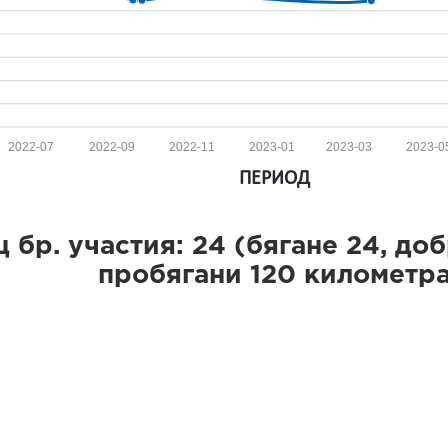
2022-07
2022-09
2022-11
2023-01
2023-03
2023-0
ПЕРИОД
 бр. участия:
24
(бягане
24
, до
пробягани
120
километр