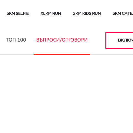
5KM SELFIE
XLKM RUN
2KM KIDS RUN
5KM САТЕ
ТОП 100
ВЪПРОСИ/ОТГОВОРИ
ВКЛЮЧ