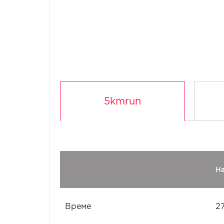
5kmrun
Н
Време
27