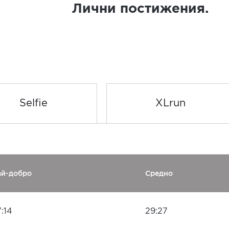
Лични постижения.
Selfie
XLrun
ай-добро
Средно
:14
29:27