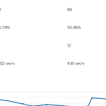
0
66
4.79%
50.96%
12
.02 км/ч
9.81 км/ч