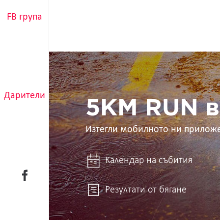
FB група
5KM
RUN
в
ръцете
Дарители
ти
5KM RUN в
Изтегли мобилното ни прилож
Календар на събития
Резултати от бягане