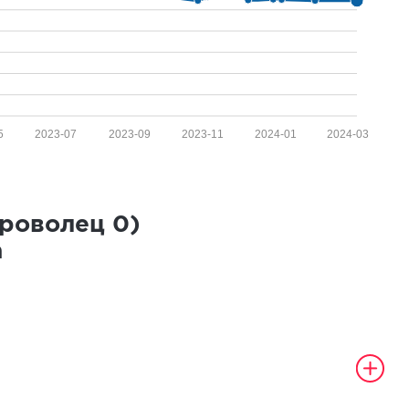
5
2023-07
2023-09
2023-11
2024-01
2024-03
броволец
0
)
а