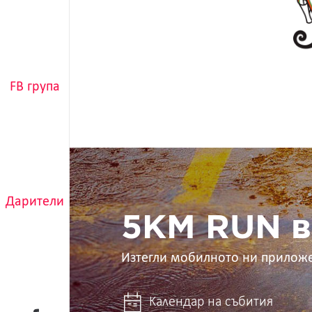
FB група
5KM
RUN
в
ръцете
Дарители
ти
5KM RUN в
Изтегли мобилното ни прилож
Календар на събития