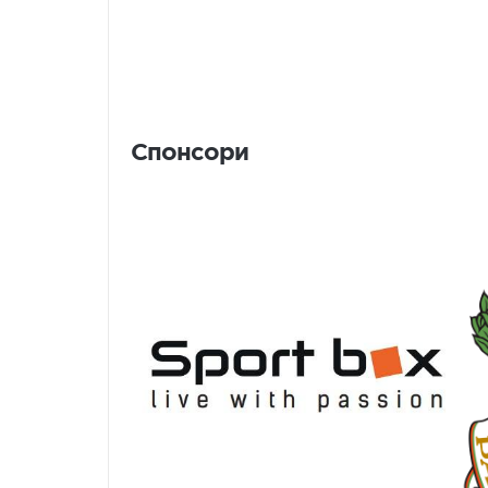
Спонсори
Спонсори