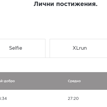
Лични постижения.
Selfie
XLrun
ай-добро
Средно
4:34
27:20