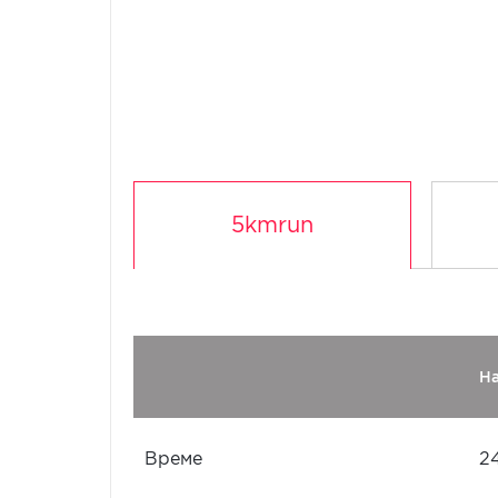
5kmrun
Н
Време
2