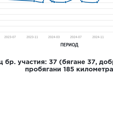
2023-07
2023-11
2024-03
2024-07
2024-11
ПЕРИОД
 бр. участия:
37
(бягане
37
, до
пробягани
185
километр