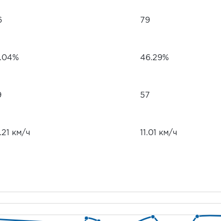
6
79
1.04%
46.29%
9
57
.21 км/ч
11.01 км/ч