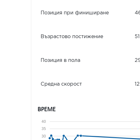
Позиция при финиширане
4
Възрастово постижение
5
Позиция в пола
2
Средна скорост
12
ВРЕМЕ
40
35
30