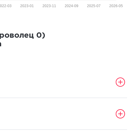
022-03
2023-01
2023-11
2024-09
2025-07
2026-05
броволец
0
)
а