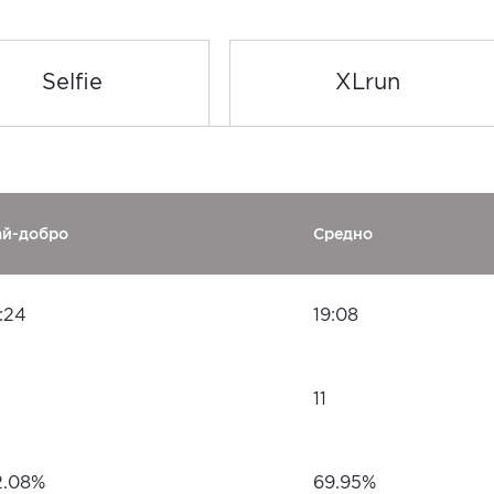
Selfie
XLrun
ай-добро
Средно
:24
19:08
11
2.08%
69.95%