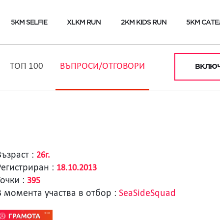
5KM SELFIE
XLKM RUN
2KM KIDS RUN
5KM САТЕ
ТОП 100
ВЪПРОСИ/ОТГОВОРИ
ВКЛЮЧ
Възраст :
26г.
Регистриран :
18.10.2013
Точки :
395
В момента участва в отбор :
SeaSideSquad