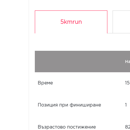
5kmrun
Н
Време
15
Позиция при финиширане
1
Възрастово постижение
8