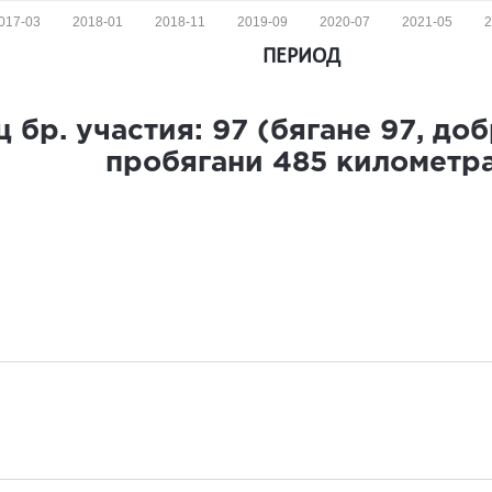
017-03
2018-01
2018-11
2019-09
2020-07
2021-05
2
ПЕРИОД
 бр. участия:
97
(бягане
97
, до
пробягани
485
километр