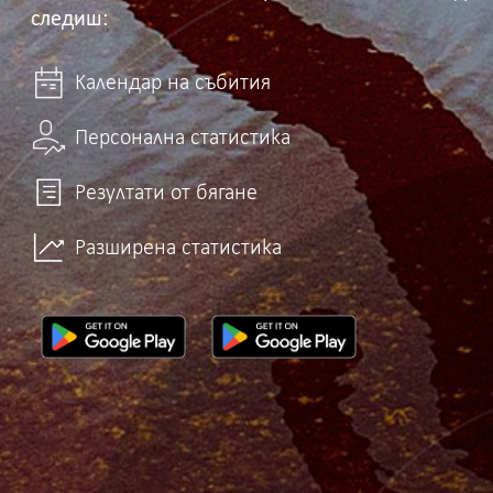
следиш:
Календар на събития
Персонална статистика
Резултати от бягане
Разширена статистика