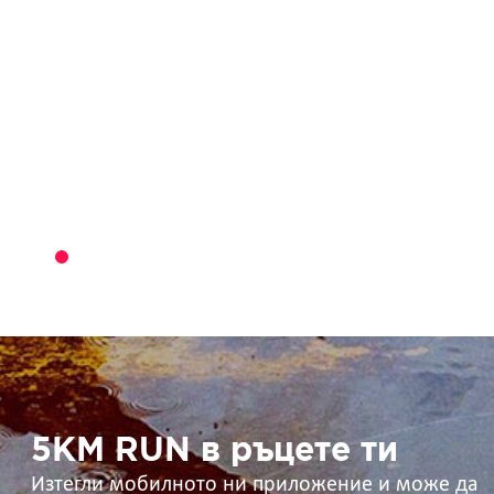
5KM
RUN
в
ръцете
ти
5KM RUN в ръцете ти
Изтегли мобилното ни приложение и може да