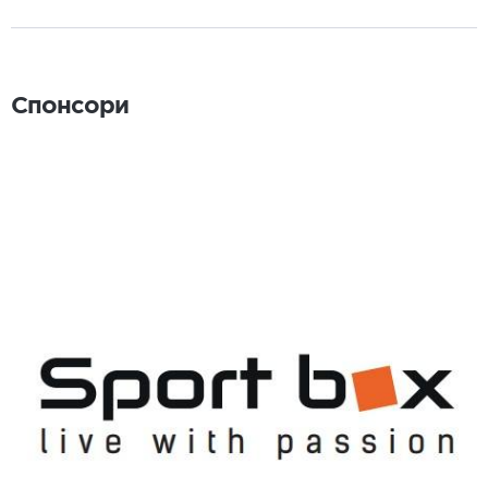
Спонсори
Спонсори