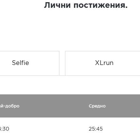
Лични постижения.
Selfie
XLrun
ай-добро
Средно
4:30
25:45