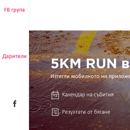
FB група
5KM
RUN
в
ръцете
Дарители
ти
5KM RUN в
Изтегли мобилното ни прилож
Календар на събития
Резултати от бягане