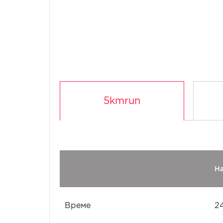
5kmrun
Н
Време
2