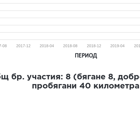
7-08
2017-12
2018-04
2018-08
2018-12
2019-04
20
ПЕРИОД
щ бр. участия:
8
(бягане
8
, доб
пробягани
40
километра