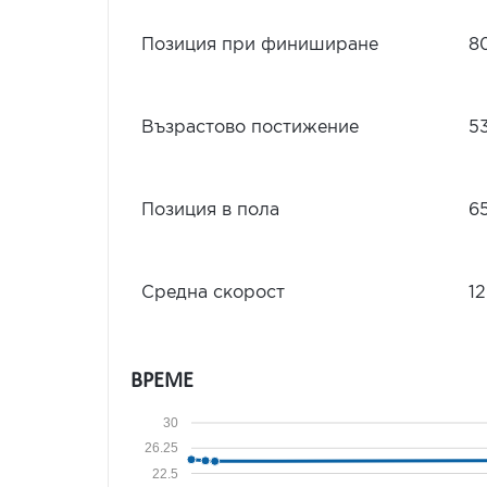
Позиция при финиширане
8
Възрастово постижение
5
Позиция в пола
6
Средна скорост
12
ВРЕМЕ
30
26.25
22.5