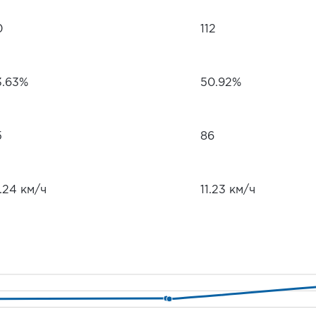
0
112
3.63%
50.92%
5
86
.24 км/ч
11.23 км/ч