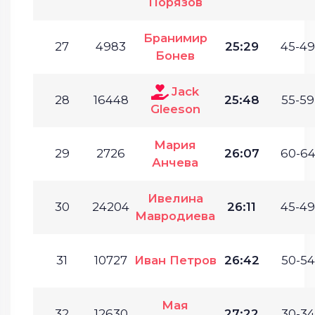
Порязов
Бранимир
27
4983
25:29
45-49
Бонев
Jack
28
16448
25:48
55-59
Gleeson
Мария
29
2726
26:07
60-64
Анчева
Ивелина
30
24204
26:11
45-49
Мавродиева
31
10727
Иван Петров
26:42
50-54
Мая
32
12630
27:22
30-34