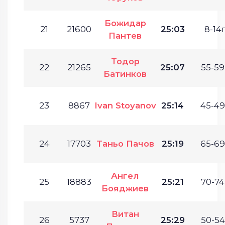
Божидар
21
21600
25:03
8-14г
Пантев
Тодор
22
21265
25:07
55-59
Батинков
23
8867
Ivan Stoyanov
25:14
45-49
24
17703
Таньо Пачов
25:19
65-69
Ангел
25
18883
25:21
70-74
Бояджиев
Витан
26
5737
25:29
50-54