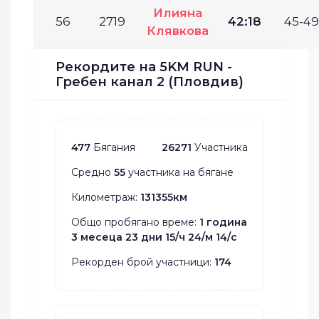
Илияна
56
2719
42:18
45-49
Клявкова
Рекордите на 5KM RUN -
Гребен канал 2 (Пловдив)
477
Бягания
26271
Участника
Средно
55
участника на бягане
Километраж:
131355км
Общо пробягано време:
1 година
3 месеца 23 дни 15/ч 24/м 14/с
Рекорден брой участници:
174