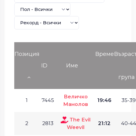
Позиция
Време
Възрас
ID
Име
група
Величко
1
7445
19:46
35-39
Манолов
The Evil
2
2813
21:12
40-44
Weevil