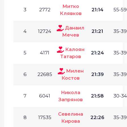
Митко
3
2772
21:14
55-59
Клявков
Данаил
4
12724
21:21
35-39
Мечев
Калоян
5
4171
21:24
35-39
Татаров
Милен
6
22685
21:39
35-39
Костов
Никола
7
6041
21:58
30-34
Запрянов
Севелина
8
17535
22:26
35-39
Кирова