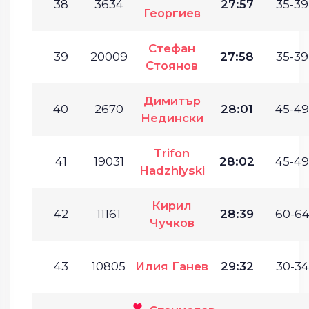
38
3634
27:57
35-39
Георгиев
Стефан
39
20009
27:58
35-39
Стоянов
Димитър
40
2670
28:01
45-49
Недински
Trifon
41
19031
28:02
45-49
Hadzhiyski
Кирил
42
11161
28:39
60-64
Чучков
43
10805
Илия Ганев
29:32
30-34