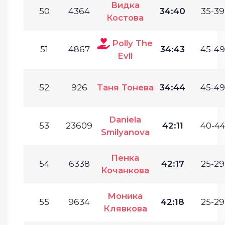
Видка
50
4364
34:40
35-39
Костова
Polly The
51
4867
34:43
45-49
Evil
52
926
Таня Тонева
34:44
45-49
Daniela
53
23609
42:11
40-44
Smilyanova
Пенка
54
6338
42:17
25-29
Кочанкова
Моника
55
9634
42:18
25-29
Клявкова