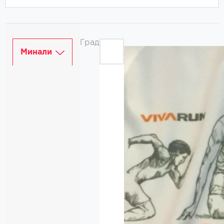
Град
Минали