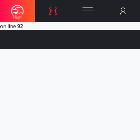
Notice
: Undefined variable: sql_city in
/home/kmrunbg/appCore/classes/Logic/Pub/Petkmrun/Res
on line
92