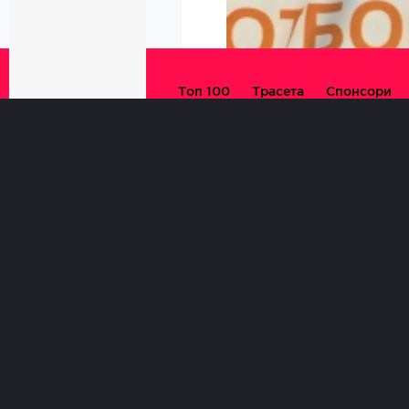
© 5kmrun All
Топ 100
Трасета
Спонсори
rights reserved -
31
Created by
Design
Партньори
Дарители
Studio 42
март
Въпроси
За нас
Контакти
/събота/
Общи условия
500 Something
Индивидуално и 
Къде
Кога
went wrong
9:00ч.
Западен Па
		Array

(

    [type] => 8

    [message] => Undefined variable: sql_city
