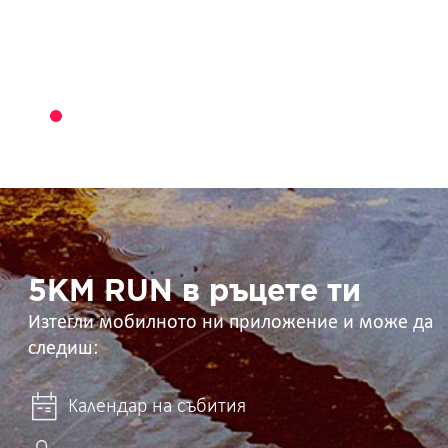
5KM
RUN
в
ръцете
ти
5KM RUN в ръцете ти
Изтегли мобилното ни приложение и може да
следиш:
Календар на събития