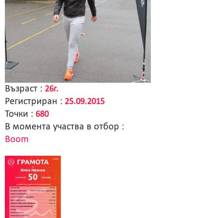
Възраст :
26г.
Регистриран :
25.09.2015
Точки :
680
В момента участва в отбор :
Boom