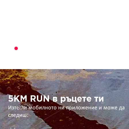
5KM
RUN
в
ръцете
ти
5KM RUN в ръцете ти
Изтегли мобилното ни приложение и може да
следиш: