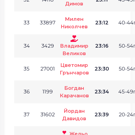
Димов
Милен
33
33897
23:12
40-44г
Николчев
34
3429
Владимир
23:16
50-54г
Великов
Цветомир
35
27001
23:30
50-54г
Грънчаров
Богдан
36
1199
23:34
45-49г
Карачанов
Йордан
37
31602
23:39
20-24г
Давидов
Жельо