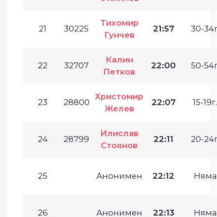
Тихомир
21
30225
21:57
30-34г
Гунчев
Калин
22
32707
22:00
50-54г
Петков
Христомир
23
28800
22:07
15-19г.
Желев
Илислав
24
28799
22:11
20-24г
Стоянов
25
Анонимен
22:12
Няма
26
Анонимен
22:13
Няма