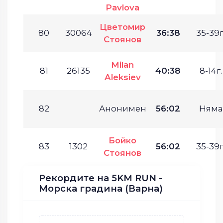
Pavlova
Цветомир
80
30064
36:38
35-39г
Стоянов
Milan
81
26135
40:38
8-14г.
Aleksiev
82
Анонимен
56:02
Няма
Бойко
83
1302
56:02
35-39г
Стоянов
Рекордите на 5KM RUN -
Морска градина (Варна)