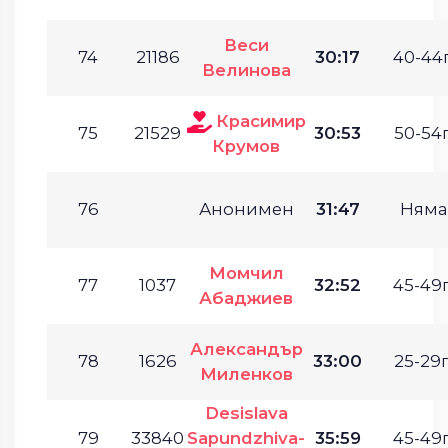
Веси
74
21186
30:17
40-44г
Велинова
Красимир
75
21529
30:53
50-54г
Крумов
76
Анонимен
31:47
Няма
Момчил
77
1037
32:52
45-49г
Абаджиев
Александър
78
1626
33:00
25-29г
Миленков
Desislava
79
33840
Sapundzhiva-
35:59
45-49г