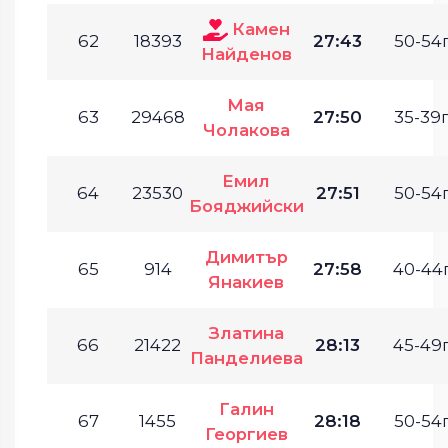
Камен
62
18393
27:43
50-54г
Найденов
Мая
63
29468
27:50
35-39г
Чолакова
Емил
64
23530
27:51
50-54г
Бояджийски
Димитър
65
914
27:58
40-44г
Янакиев
Златина
66
21422
28:13
45-49г
Панделиева
Галин
67
1455
28:18
50-54г
Георгиев