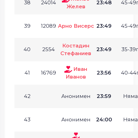
38
24014
23:48
45-49г
Желев
39
12089
Арно Висерс
23:49
45-49г
Костадин
40
2554
23:49
35-39г
Стефаниев
Иван
41
16769
23:56
40-44г
Иванов
42
Анонимен
23:59
Няма
43
Анонимен
24:00
Няма