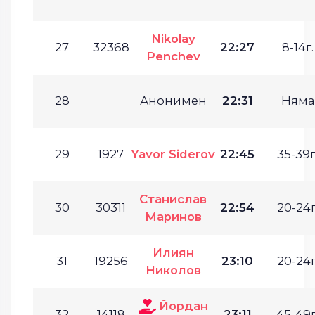
Nikolay
27
32368
22:27
8-14г.
Penchev
28
Анонимен
22:31
Няма
29
1927
Yavor Siderov
22:45
35-39г
Станислав
30
30311
22:54
20-24г
Маринов
Илиян
31
19256
23:10
20-24г
Николов
Йордан
32
14118
23:11
45-49г