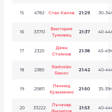
15
4782
Стан Калов
21:29
30-34г
Виктория
16
33751
21:37
40-44г
Тужовец
Деян
17
2320
21:38
45-49г
Стоянов
Radoslav
18
2385
21:42
40-44г
Slavov
Леонид
19
25811
21:50
35-39г
Кузьменко
Лъчезар
20
33222
21:53
40-44г
Филипов