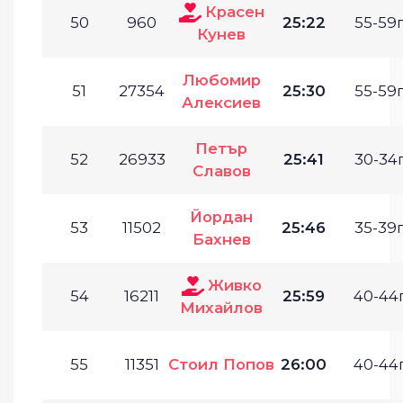
Красен
50
960
25:22
55-59г
Кунев
Любомир
51
27354
25:30
55-59г
Алексиев
Петър
52
26933
25:41
30-34г
Славов
Йордан
53
11502
25:46
35-39г
Бахнев
Живко
54
16211
25:59
40-44г
Михайлов
55
11351
Стоил Попов
26:00
40-44г