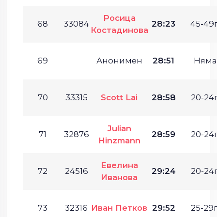
Росица
68
33084
28:23
45-49г
Костадинова
69
Анонимен
28:51
Няма
70
33315
Scott Lai
28:58
20-24г
Julian
71
32876
28:59
20-24г
Hinzmann
Евелина
72
24516
29:24
20-24г
Иванова
73
32316
Иван Петков
29:52
25-29г