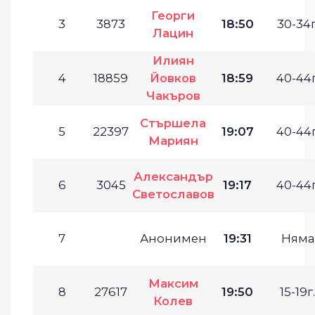
Георги
3
3873
18:50
30-34г
Лацин
Илиян
4
18859
Йовков
18:59
40-44г
Чакъров
Стършела
5
22397
19:07
40-44г
Мариян
Александър
6
3045
19:17
40-44г
Светославов
7
Анонимен
19:31
Няма
Максим
8
27617
19:50
15-19г.
Колев