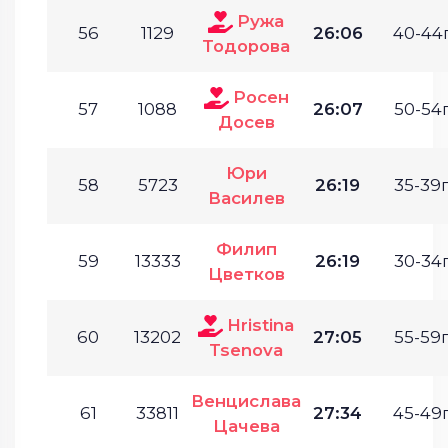
Ружа
56
1129
26:06
40-44г
Тодорова
Росен
57
1088
26:07
50-54г
Досев
Юри
58
5723
26:19
35-39г
Василев
Филип
59
13333
26:19
30-34г
Цветков
Hristina
60
13202
27:05
55-59г
Tsenova
Венцислава
61
33811
27:34
45-49г
Цачева