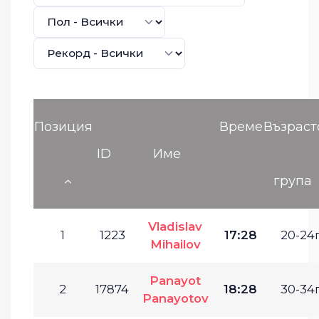
Позиция
Време
Възраст
ID
Име
група
Vladislav
1
1223
17:28
20-24г
Mihailov
Panayot
2
17874
18:28
30-34г
Panayotov