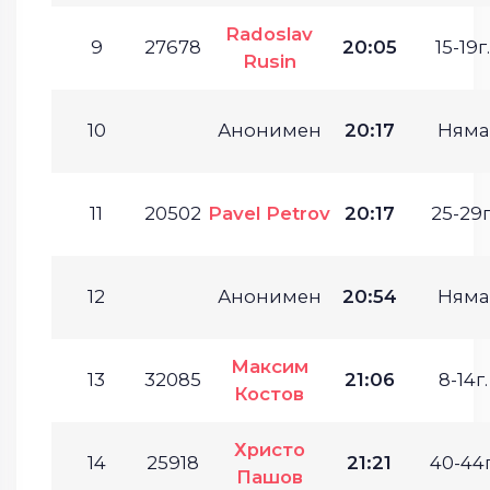
Radoslav
9
27678
20:05
15-19г.
Rusin
10
Анонимен
20:17
Няма
11
20502
Pavel Petrov
20:17
25-29г
12
Анонимен
20:54
Няма
Максим
13
32085
21:06
8-14г.
Костов
Христо
14
25918
21:21
40-44г
Пашов