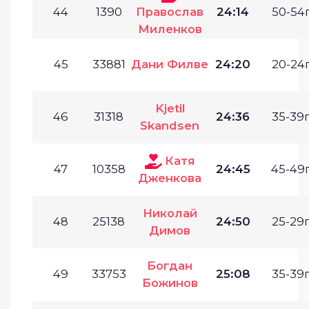
44
1390
Православ
24:14
50-54г
Миленков
45
33881
Дани Филве
24:20
20-24г
Kjetil
46
31318
24:36
35-39г
Skandsen
Катя
47
10358
24:45
45-49г
Дженкова
Николай
48
25138
24:50
25-29г
Димов
Богдан
49
33753
25:08
35-39г
Божинов