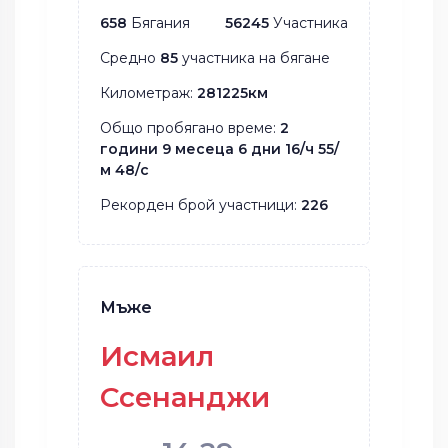
658
Бягания
56245
Участника
Средно
85
участника на бягане
Километраж:
281225км
Общо пробягано време:
2
години 9 месеца 6 дни 16/ч 55/
м 48/с
Рекорден брой участници:
226
Мъже
Исмаил
Ссенанджи