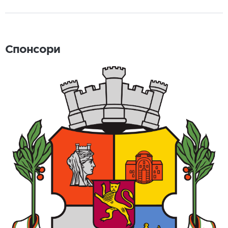
Спонсори
Спонсори