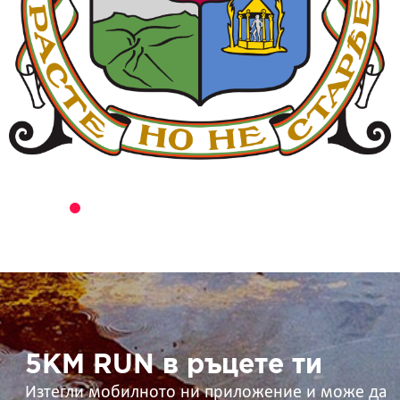
5KM
RUN
в
ръцете
ти
5KM RUN в ръцете ти
Изтегли мобилното ни приложение и може да