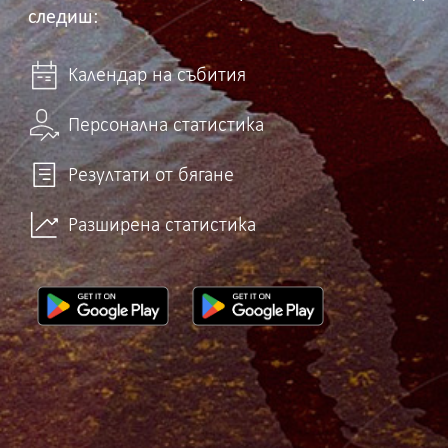
следиш:
Календар на събития
Персонална статистика
Резултати от бягане
Разширена статистика