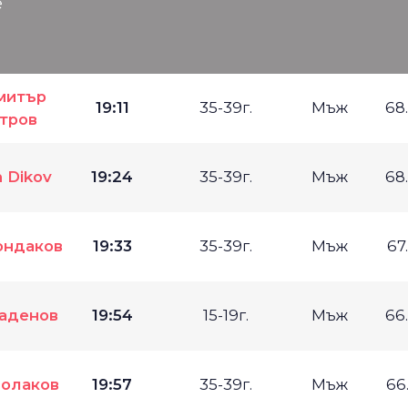
е
митър
19:11
35-39г.
Мъж
68
тров
n Dikov
19:24
35-39г.
Мъж
68
ондаков
19:33
35-39г.
Мъж
67
ладенов
19:54
15-19г.
Мъж
66
Чолаков
19:57
35-39г.
Мъж
66