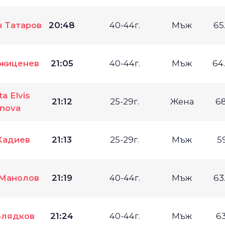
 Татаров
20:48
40-44г.
Мъж
65
джиценев
21:05
40-44г.
Мъж
64
a Elvis
21:12
25-29г.
Жена
6
anova
Кадиев
21:13
25-29г.
Мъж
5
 Манолов
21:19
40-44г.
Мъж
63
Блядков
21:24
40-44г.
Мъж
6