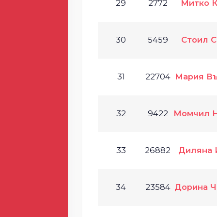
29
2772
Митко 
30
5459
Стоил 
31
22704
Мария В
32
9422
Момчил 
33
26882
Диляна 
34
23584
Дорина 