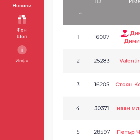
ID
Им
Новини
Фен
Ди
Шоп
1
16007
Дими
2
25283
Valenti
Инфо
3
16205
Стоян К
4
30371
иван м
5
28597
Петър 