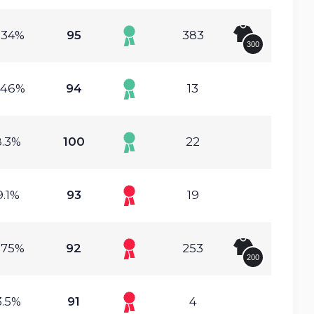
.34%
95
383
300
.46%
94
13
8.3%
100
22
9.1%
93
19
.75%
92
253
200
3.5%
91
4