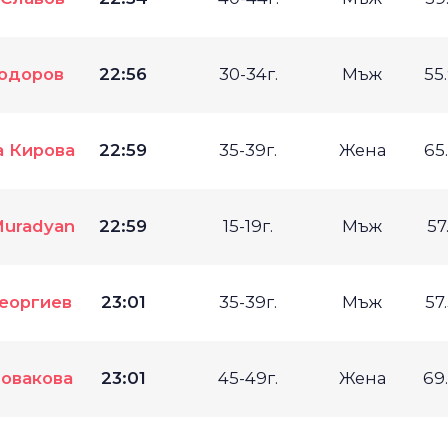
Тодоров
22:56
30-34г.
Мъж
55
а Кирова
22:59
35-39г.
Жена
65
Muradyan
22:59
15-19г.
Мъж
57
Георгиев
23:01
35-39г.
Мъж
57
Новакова
23:01
45-49г.
Жена
69