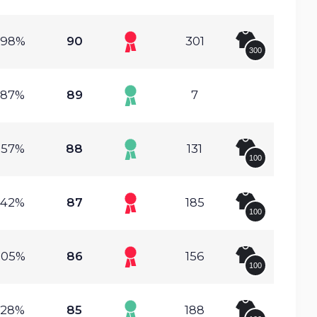
.98%
90
301
300
.87%
89
7
.57%
88
131
100
.42%
87
185
100
.05%
86
156
100
.28%
85
188