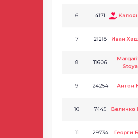
6
4171
Калоян
7
21218
Иван Ха
Margarit
8
11606
Stoy
9
24254
Антон 
10
7445
Величко
11
29734
Георги 