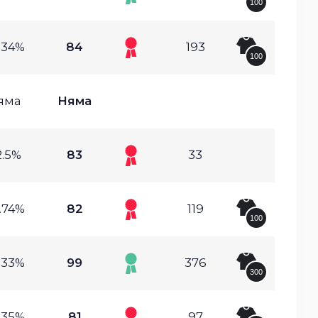
100
.34%
84
193
100
яма
Няма
2.5%
83
33
.74%
82
119
100
.33%
99
376
300
.35%
81
97