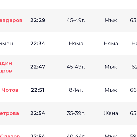
авдаров
22:29
45-49г.
Мъж
63
имен
22:34
Няма
Няма
Н
адин
22:47
45-49г.
Мъж
6
аров
 Чотов
22:51
8-14г.
Мъж
66
етрова
22:54
35-39г.
Жена
65
 Славов
22:54
40-44г.
Мъж
59