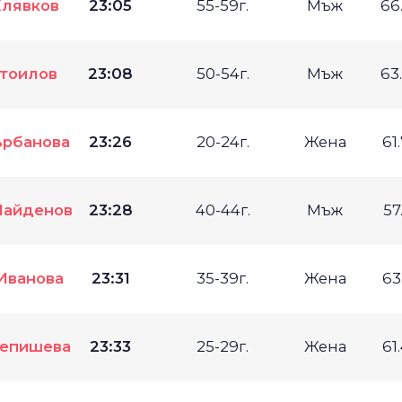
Клявков
23:05
55-59г.
Мъж
66
Стоилов
23:08
50-54г.
Мъж
63
ърбанова
23:26
20-24г.
Жена
61
Найденов
23:28
40-44г.
Мъж
57
Иванова
23:31
35-39г.
Жена
63
Чепишева
23:33
25-29г.
Жена
61