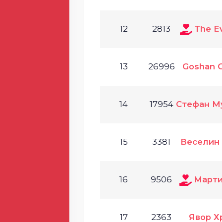
12
2813
The Ev
13
26996
Goshan G
14
17954
Стефан М
15
3381
Веселин
16
9506
Марти
17
2363
Явор Х