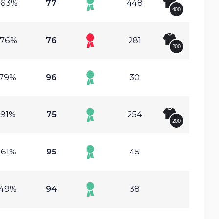
.63%
77
448
400
.76%
76
281
200
.79%
96
30
.91%
75
254
200
.61%
95
45
.49%
94
38