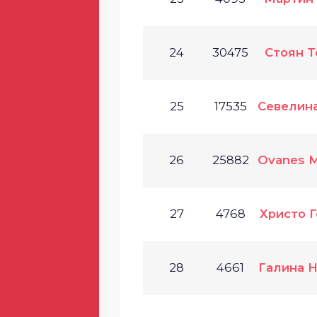
24
30475
Стоян 
25
17535
Севелин
26
25882
Ovanes 
27
4768
Христо 
28
4661
Галина 