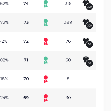
.62%
74
316
300
.72%
73
389
300
6.2%
72
76
50
.02%
71
60
50
.18%
70
8
.24%
69
30