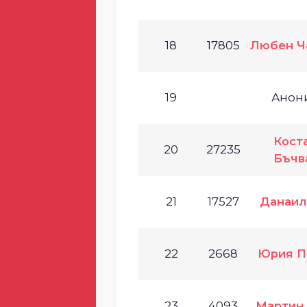
18
17805
Любен Ч
19
Анон
Кост
20
27235
Бъчв
21
17527
Данаил
22
2668
Юрия П
23
4093
Мартин