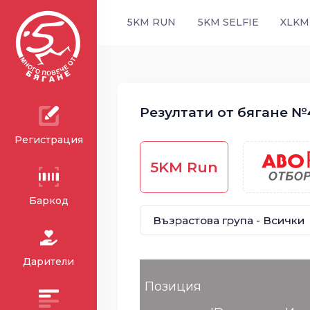
5KM RUN
5KM SELFIE
XLKM
Резултати от бягане №4
Регистрация
5KM Run
Баркод
Дарители
Позиция