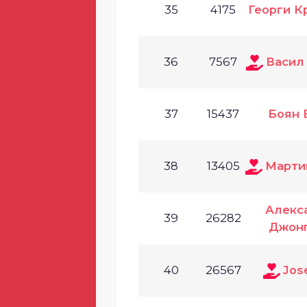
35
4175
Георги К
36
7567
Васил
37
15437
Боян 
38
13405
Марти
Алекс
39
26282
Джон
40
26567
Jose