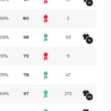
50
.99%
80
2
.09%
98
59
50
.91%
79
9
.39%
78
47
.69%
97
272
200