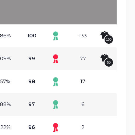
.86%
100
133
100
.09%
99
77
50
.57%
98
17
.88%
97
6
.22%
96
2