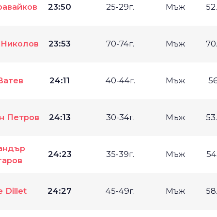
равайков
23:50
25-29г.
Мъж
52
 Николов
23:53
70-74г.
Мъж
70
Ватев
24:11
40-44г.
Мъж
5
н Петров
24:13
30-34г.
Мъж
53
андър
24:23
35-39г.
Мъж
54
гаров
 Dillet
24:27
45-49г.
Мъж
58