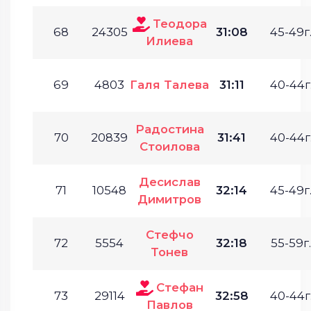
Теодора
68
24305
31:08
45-49г
Илиева
69
4803
Галя Талева
31:11
40-44г
Радостина
70
20839
31:41
40-44г
Стоилова
Десислав
71
10548
32:14
45-49г
Димитров
Стефчо
72
5554
32:18
55-59г.
Тонев
Стефан
73
29114
32:58
40-44г
Павлов