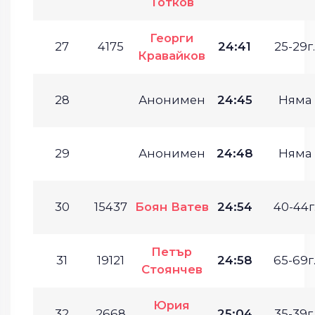
Тотков
Георги
27
4175
24:41
25-29г.
Кравайков
28
Анонимен
24:45
Няма
29
Анонимен
24:48
Няма
30
15437
Боян Ватев
24:54
40-44г
Петър
31
19121
24:58
65-69г
Стоянчев
Юрия
32
2668
25:04
35-39г.