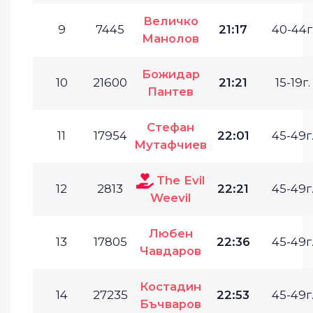
Величко
9
7445
21:17
40-44г
Манолов
Божидар
10
21600
21:21
15-19г.
Пантев
Стефан
11
17954
22:01
45-49г
Мутафчиев
The Evil
12
2813
22:21
45-49г
Weevil
Любен
13
17805
22:36
45-49г
Чавдаров
Костадин
14
27235
22:53
45-49г
Бъчваров