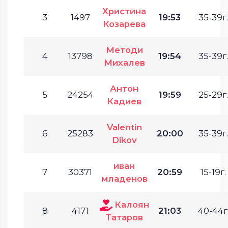
Христина
3
1497
19:53
35-39г.
Козарева
Методи
4
13798
19:54
35-39г.
Михалев
Антон
5
24254
19:59
25-29г.
Кадиев
Valentin
6
25283
20:00
35-39г.
Dikov
иван
7
30371
20:59
15-19г.
младенов
Калоян
8
4171
21:03
40-44г
Татаров