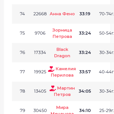
74
22668
Анна Фено
33:19
70-74г.
Зорница
75
9706
33:24
50-54г
Петрова
Black
76
17334
33:24
30-34г
Dragon
Камелия
77
19925
33:57
40-44г
Перилова
Мартин
78
13405
34:05
30-34г
Петров
Мира
79
30450
34:10
25-29г.
Меченова