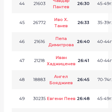
Чавдар
44
21603
26:30
45-49г
Пантев
Иво Х.
45
26772
26:33
35-39г.
Танев
Пепа
46
21616
26:40
40-44г
Димитрова
Иван
47
21218
26:41
40-44г
Хаджиценев
Ангел
48
18883
26:45
70-74г.
Бояджиев
49
30235
Евгени Пеев
26:48
45-49г