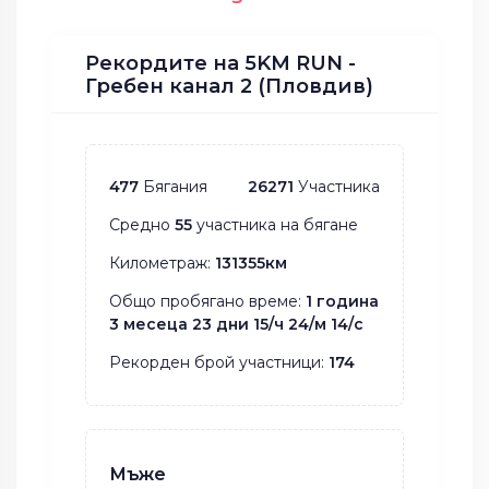
Рекордите на 5KM RUN -
Гребен канал 2 (Пловдив)
477
Бягания
26271
Участника
Средно
55
участника на бягане
Километраж:
131355км
Общо пробягано време:
1 година
3 месеца 23 дни 15/ч 24/м 14/с
Рекорден брой участници:
174
Мъже