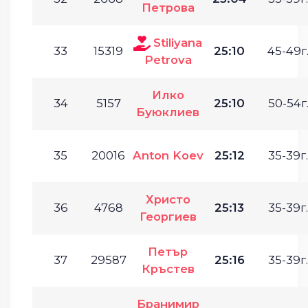
Петрова
Stiliyana
33
15319
25:10
45-49г
Petrova
Илко
34
5157
25:10
50-54г
Буюклиев
35
20016
Anton Koev
25:12
35-39г.
Христо
36
4768
25:13
35-39г.
Георгиев
Петър
37
29587
25:16
35-39г.
Кръстев
Бранимир