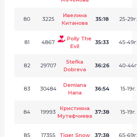
Ивелина
80
3225
35:18
25-29г.
Китанова
Polly The
81
4867
35:33
45-49г
Evil
Stefka
82
29707
36:26
40-44г
Dobreva
Demiana
83
30484
36:54
15-19г.
Hana
Кристияна
84
19993
37:38
15-19г.
Мутафчиева
85
17355
Tiger Snow
37:38
65-69г