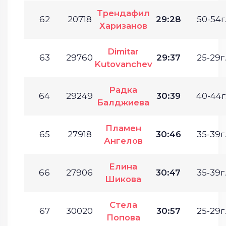
Трендафил
62
20718
29:28
50-54г
Харизанов
Dimitar
63
29760
29:37
25-29г.
Kutovanchev
Радка
64
29249
30:39
40-44г
Балджиева
Пламен
65
27918
30:46
35-39г.
Ангелов
Елина
66
27906
30:47
35-39г.
Шикова
Стела
67
30020
30:57
25-29г.
Попова