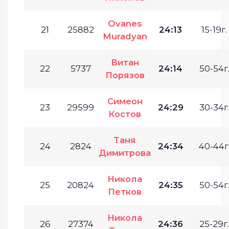
Ovanes
21
25882
24:13
15-19г.
Muradyan
Витан
22
5737
24:14
50-54г
Порязов
Симеон
23
29599
24:29
30-34г
Костов
Таня
24
2824
24:34
40-44г
Димитрова
Никола
25
20824
24:35
50-54г
Петков
Никола
26
27374
24:36
25-29г.