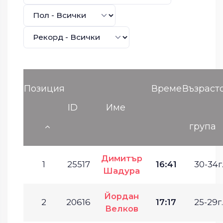
Позиция
Време
Възраст
ID
Име
група
Димитър
1
25517
16:41
30-34г
Шадура
Йордан
2
20616
17:17
25-29г.
Велков