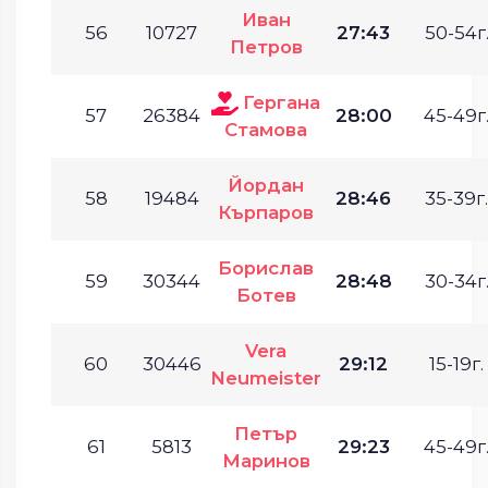
Иван
56
10727
27:43
50-54г
Петров
Гергана
57
26384
28:00
45-49г
Стамова
Йордан
58
19484
28:46
35-39г.
Кърпаров
Борислав
59
30344
28:48
30-34г
Ботев
Vera
60
30446
29:12
15-19г.
Neumeister
Петър
61
5813
29:23
45-49г
Маринов