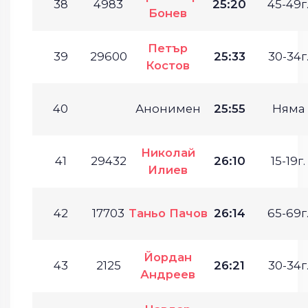
38
4983
25:20
45-49г
Бонев
Петър
39
29600
25:33
30-34г
Костов
40
Анонимен
25:55
Няма
Николай
41
29432
26:10
15-19г.
Илиев
42
17703
Таньо Пачов
26:14
65-69г
Йордан
43
2125
26:21
30-34г
Андреев