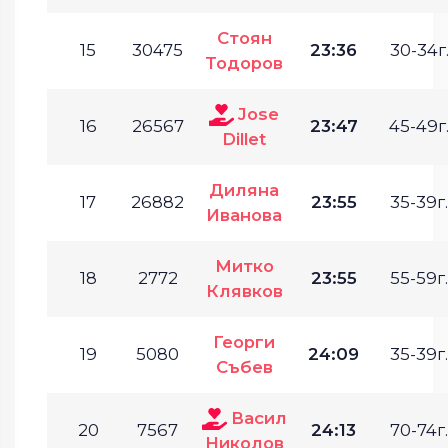
Стоян
15
30475
23:36
30-34г
Тодоров
Jose
16
26567
23:47
45-49г
Dillet
Диляна
17
26882
23:55
35-39г.
Иванова
Митко
18
2772
23:55
55-59г.
Клявков
Георги
19
5080
24:09
35-39г.
Събев
Васил
20
7567
24:13
70-74г.
Николов