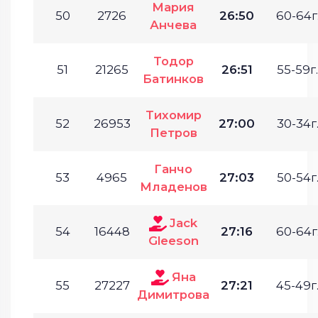
Мария
50
2726
26:50
60-64г
Анчева
Тодор
51
21265
26:51
55-59г.
Батинков
Тихомир
52
26953
27:00
30-34г
Петров
Ганчо
53
4965
27:03
50-54г
Младенов
Jack
54
16448
27:16
60-64г
Gleeson
Яна
55
27227
27:21
45-49г
Димитрова