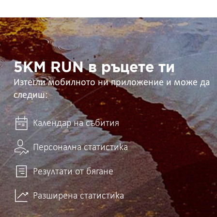
5KM
RUN
в
ръцете
ти
5KM RUN в ръцете ти
Изтегли мобилното ни приложение и може да
следиш:
Календар на събития
Персонална статистика
Резултати от бягане
Разширена статистика