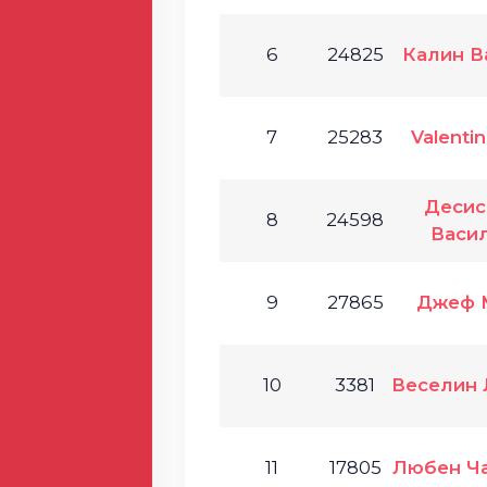
6
24825
Калин В
7
25283
Valentin
Десис
8
24598
Васи
9
27865
Джеф 
10
3381
Веселин 
11
17805
Любен Ч