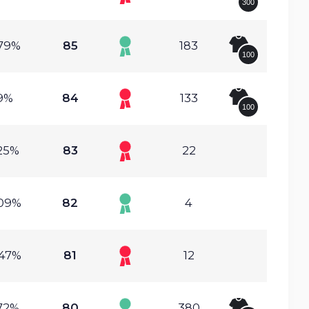
300
.79%
85
183
100
9%
84
133
100
.25%
83
22
.09%
82
4
.47%
81
12
.72%
80
380