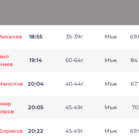
Михалев
18:55
35-39г.
Мъж
69
аил
19:14
60-64г.
Мъж
84
чиев
Манолов
20:04
40-44г.
Мъж
67
имир
20:05
45-49г.
Мъж
70
иров
Бориков
20:22
45-49г.
Мъж
69