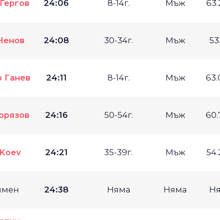
 Гергов
24:06
8-14г.
Мъж
63
Ненов
24:08
30-34г.
Мъж
53
 Ганев
24:11
8-14г.
Мъж
63
орязов
24:16
50-54г.
Мъж
60
 Koev
24:21
35-39г.
Мъж
54
имен
24:38
Няма
Няма
Н