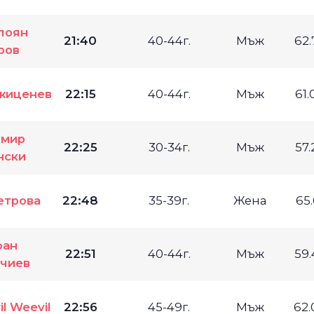
лоян
21:40
40-44г.
Мъж
62
ров
жиценев
22:15
40-44г.
Мъж
61
имир
22:25
30-34г.
Мъж
57
нски
етрова
22:48
35-39г.
Жена
65
фан
22:51
40-44г.
Мъж
59
чиев
il Weevil
22:56
45-49г.
Мъж
62