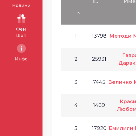
ID
Име
Новини
Фен
Шоп
1
13798
Методи 
Гавр
2
25931
Инфо
Дарак
3
7445
Величко 
Крас
4
1469
Любом
5
17920
Емилиян 