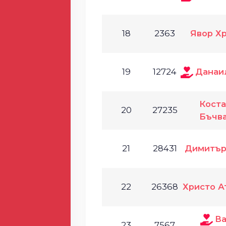
18
2363
Явор Х
19
12724
Данаи
Кост
20
27235
Бъчв
21
28431
Димитър
22
26368
Христо А
Ва
23
7567