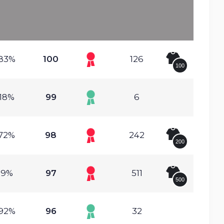
.83%
100
126
100
.18%
99
6
.72%
98
242
200
.9%
97
511
500
.92%
96
32