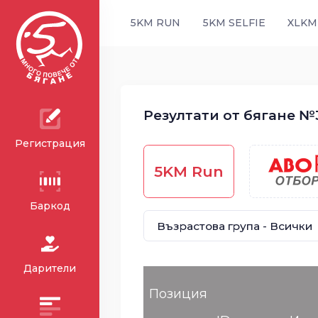
5KM RUN
5KM SELFIE
XLKM
Резултати от бягане №3
Регистрация
5KM Run
Баркод
Дарители
Позиция