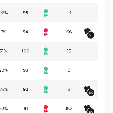
.92%
95
13
.7%
94
66
50
.31%
100
15
.28%
93
8
.24%
92
181
100
.63%
91
182
100