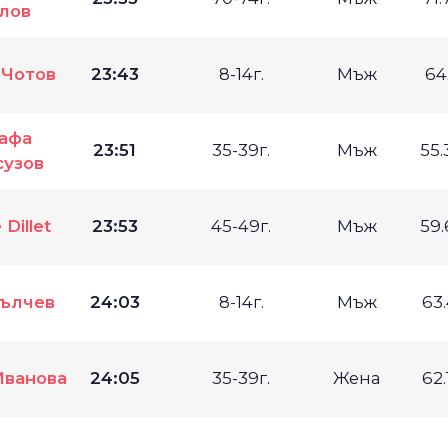
лов
 Чотов
23:43
8-14г.
Мъж
64
афа
23:51
35-39г.
Мъж
55
сузов
 Dillet
23:53
45-49г.
Мъж
59
Сълчев
24:03
8-14г.
Мъж
63
Иванова
24:05
35-39г.
Жена
62