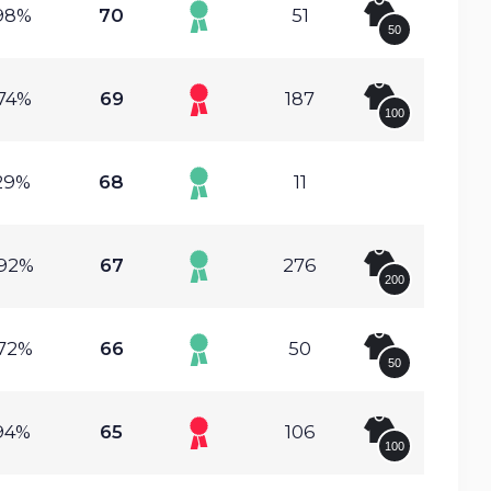
.98%
70
51
50
.74%
69
187
100
.29%
68
11
.92%
67
276
200
.72%
66
50
50
.94%
65
106
100