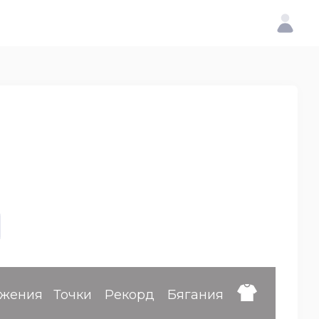
ижения
Точки
Рекорд
Бягания