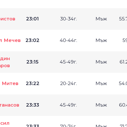
ристов
23:01
30-34г.
Мъж
55
л Мечев
23:02
40-44г.
Мъж
5
адин
23:15
45-49г.
Мъж
61
аров
 Митев
23:22
20-24г.
Мъж
54
танасов
23:33
45-49г.
Мъж
60
сил
23:33
70-74г.
Мъж
71