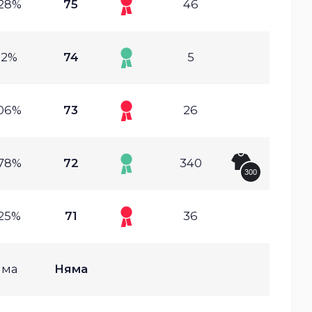
.28%
75
46
.2%
74
5
.06%
73
26
.78%
72
340
300
.25%
71
36
яма
Няма