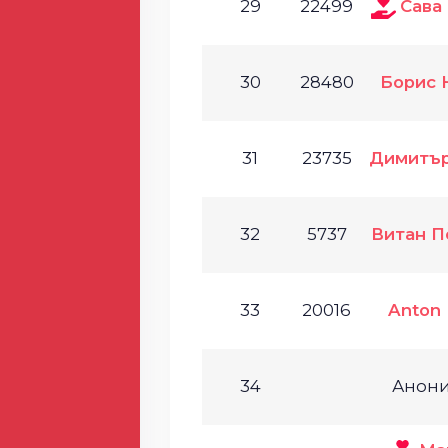
29
22499
Сава
30
28480
Борис 
31
23735
Димитър
32
5737
Витан П
33
20016
Anton
34
Анон