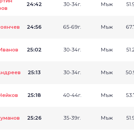
ртин
24:42
30-34г.
Мъж
51
ров
тоянчев
24:56
65-69г.
Мъж
67
Иванов
25:02
30-34г.
Мъж
51
Андреев
25:13
30-34г.
Мъж
50
Нейков
25:18
40-44г.
Мъж
53
уманов
25:26
35-39г.
Мъж
51