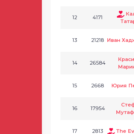
Ка
12
4171
Тата
13
21218
Иван Хад
Крас
14
26584
Мари
15
2668
Юрия П
Сте
16
17954
Мутаф
17
2813
The Ev