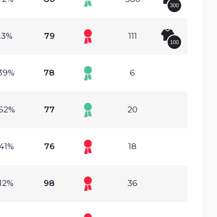
300
.3%
79
111
100
.39%
78
6
.62%
77
20
.41%
76
18
.12%
98
36