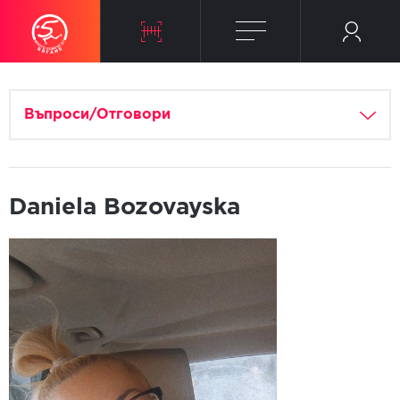
Въпроси/Отговори
Daniela Bozovayska