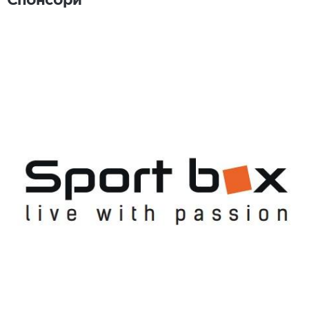
Спонсори