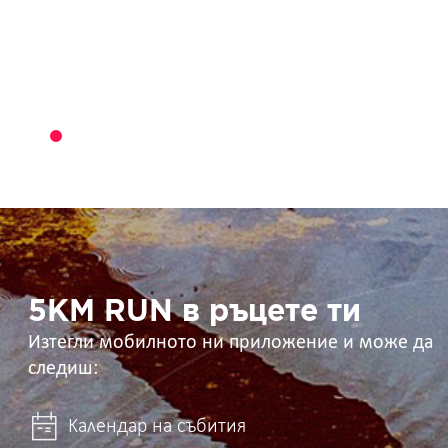
5KM
RUN
в
ръцете
ти
5KM RUN в ръцете ти
Изтегли мобилното ни приложение и може да
следиш:
Календар на събития