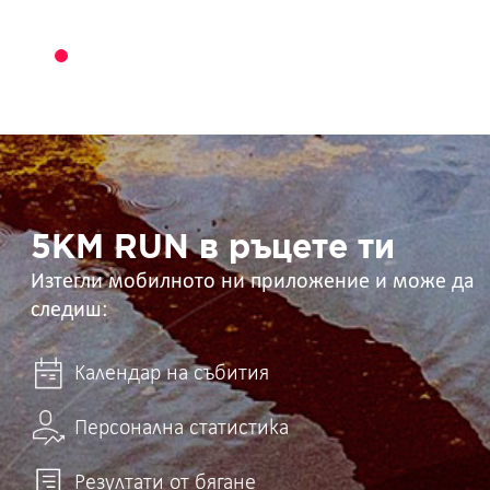
5KM
RUN
в
ръцете
ти
5KM RUN в ръцете ти
Изтегли мобилното ни приложение и може да
следиш:
Календар на събития
Персонална статистика
Резултати от бягане