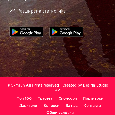
Разширена статистика
© 5kmrun All rights reserved - Created by
Design Studio
42
Топ 100
Трасета
Спонсори
Партньори
Дарители
Въпроси
За нас
Контакти
Общи условия