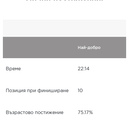
Най-добро
Време
22:14
Позиция при финиширане
10
Възрастово постижение
75.17%