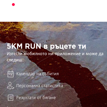
5KM
RUN
в
ръцете
ти
5KM RUN в ръцете ти
Изтегли мобилното ни приложение и може да
следиш:
Календар на събития
Персонална статистика
Резултати от бягане