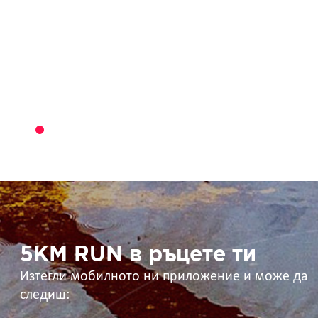
5KM
RUN
в
ръцете
ти
5KM RUN в ръцете ти
Изтегли мобилното ни приложение и може да
следиш: