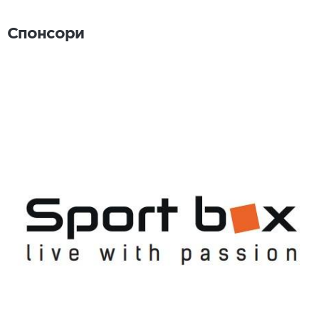
Спонсори
Спонсори