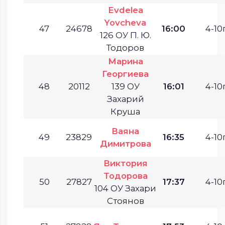
Evdelea
Yovcheva
47
24678
16:00
4-10г
126 ОУ П. Ю.
Тодоров
Марина
Георгиева
48
20112
139 ОУ
16:01
4-10г
Захарий
Круша
Ваяна
49
23829
16:35
4-10г
Димитрова
Виктория
Тодорова
50
27827
17:37
4-10г
104 ОУ Захари
Стоянов