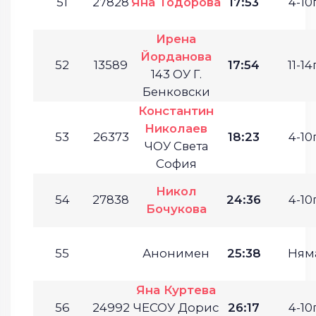
51
27828
Яна Тодорова
17:53
4-10г
Ирена
Йорданова
52
13589
17:54
11-14г
143 ОУ Г.
Бенковски
Константин
Николаев
53
26373
18:23
4-10г
ЧОУ Света
София
Никол
54
27838
24:36
4-10г
Бочукова
55
Анонимен
25:38
Ням
Яна Куртева
56
24992
ЧЕСОУ Дорис
26:17
4-10г