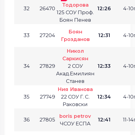
Тодорова
32
26470
12:26
4-10г
125 СОУ Проф.
Боян Пенев
Боян
33
27204
12:31
4-10г
Грозданов
Никол
Саркисян
34
27829
2 СОУ
12:33
4-10г
Акад.Емилиян
Станев
Ния Иванова
35
27749
22 СОУ Г. С.
12:34
4-10г
Раковски
boris petrov
36
27805
12:41
11-14г
ЧСОУ ЕСПА