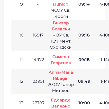
9
4
(Junior)
09:14
4-10г
ЧСОУ Св.
Георги
Виктор
Боевски
10
16917
ЧОУ Св.
09:18
4-10г
Климент
Охридски
Симеон
11
14972
09:18
11-14г
Георгиев
Anna-Maria
Ribagin
12
23951
09:49
11-14г
20 ОУ Тодор
Минков
Едоардо
13
27787
10:00
4-10г
Валерио