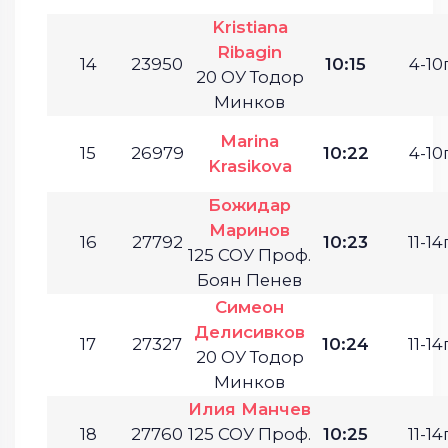
Kristiana
Ribagin
14
23950
10:15
4-10г
20 ОУ Тодор
Минков
Marina
15
26979
10:22
4-10г
Krasikova
Божидар
Маринов
16
27792
10:23
11-14г
125 СОУ Проф.
Боян Пенев
Симеон
Делисивков
17
27327
10:24
11-14г
20 ОУ Тодор
Минков
Илия Манчев
18
27760
125 СОУ Проф.
10:25
11-14г