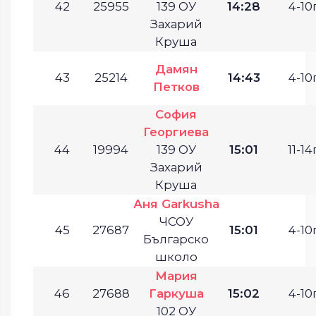
42
25955
139 ОУ
14:28
4-10г
Захарий
Круша
Дамян
43
25214
14:43
4-10г
Петков
София
Георгиева
44
19994
139 ОУ
15:01
11-14г
Захарий
Круша
Аня Garkusha
ЧСОУ
45
27687
15:01
4-10г
Българско
школо
Мария
46
27688
Гаркуша
15:02
4-10г
102 ОУ