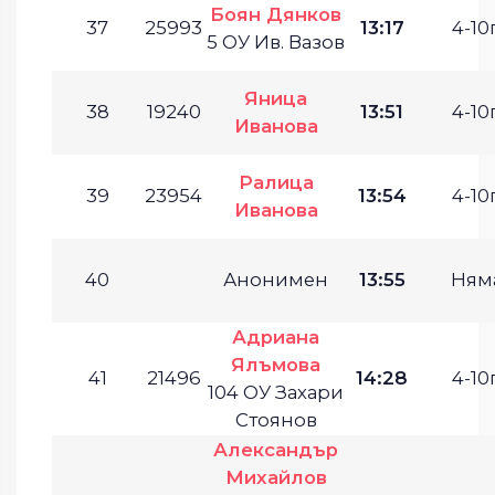
Боян Дянков
37
25993
13:17
4-10г
5 ОУ Ив. Вазов
Яница
38
19240
13:51
4-10г
Иванова
Ралица
39
23954
13:54
4-10г
Иванова
40
Анонимен
13:55
Ням
Адриана
Ялъмова
41
21496
14:28
4-10г
104 ОУ Захари
Стоянов
Александър
Михайлов