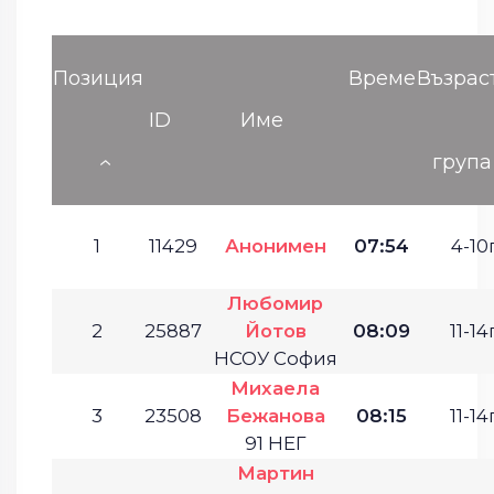
Позиция
Време
Възрас
ID
Име
група
1
11429
Анонимен
07:54
4-10г
Любомир
2
25887
Йотов
08:09
11-14г
НСОУ София
Михаела
3
23508
Бежанова
08:15
11-14г
91 НЕГ
Мартин