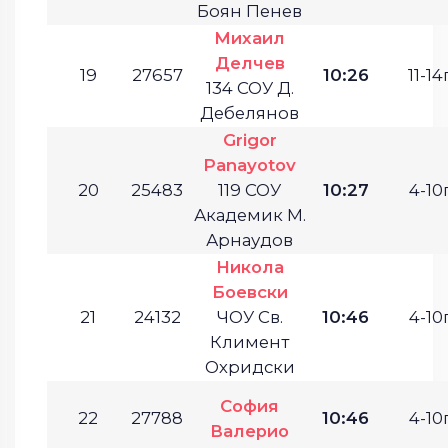
Боян Пенев
Михаил
Делчев
19
27657
10:26
11-14г
134 СОУ Д.
Дебелянов
Grigor
Panayotov
20
25483
119 СОУ
10:27
4-10г
Академик М.
Арнаудов
Никола
Боевски
21
24132
ЧОУ Св.
10:46
4-10г
Климент
Охридски
София
22
27788
10:46
4-10г
Валерио