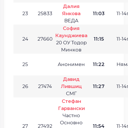
Далия
23
25833
Янкова
11:03
11-14г
ВЕДА
София
Каунджиева
24
27660
11:15
11-14г
20 ОУ Тодор
Минков
25
Анонимен
11:22
Ням
Давид
26
27474
Лившиц
11:27
11-14г
СМГ
Стефан
Гарвански
Частно
Основно
27
27492
11:54
11-14г