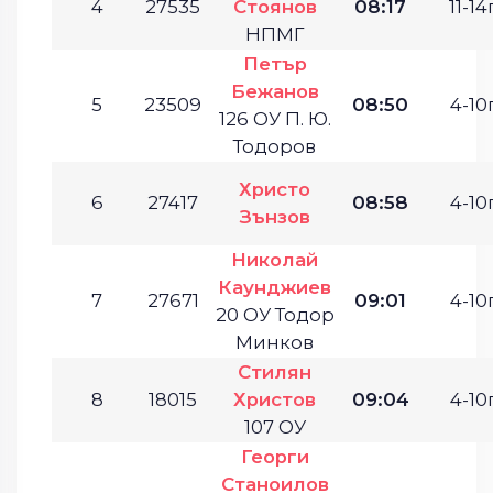
4
27535
Стоянов
08:17
11-14г
НПМГ
Петър
Бежанов
5
23509
08:50
4-10г
126 ОУ П. Ю.
Тодоров
Христо
6
27417
08:58
4-10г
Зънзов
Николай
Каунджиев
7
27671
09:01
4-10г
20 ОУ Тодор
Минков
Стилян
8
18015
Христов
09:04
4-10г
107 ОУ
Георги
Станоилов