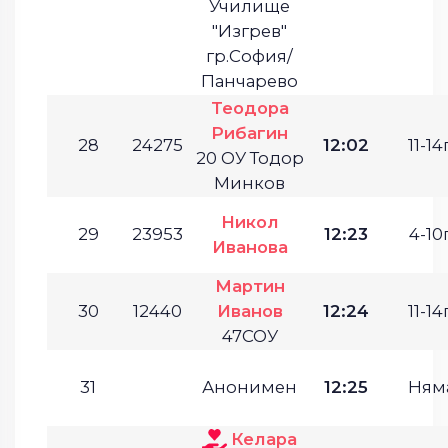
Училище
"Изгрев"
гр.София/
Панчарево
Теодора
Рибагин
28
24275
12:02
11-14г
20 ОУ Тодор
Минков
Никол
29
23953
12:23
4-10г
Иванова
Мартин
30
12440
Иванов
12:24
11-14г
47СОУ
31
Анонимен
12:25
Ням
Келара