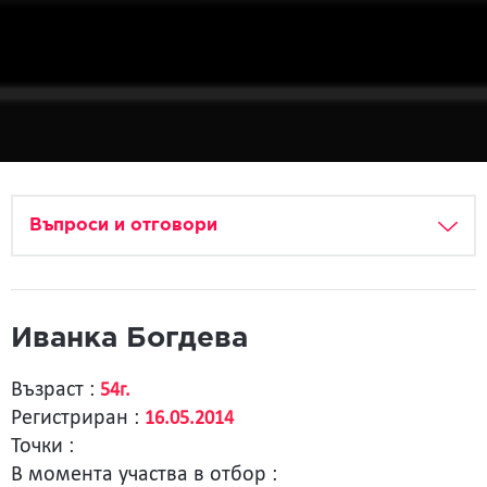
Въпроси и отговори
Иванка Богдева
Възраст :
54г.
Регистриран :
16.05.2014
Точки :
В момента участва в отбор :