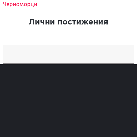
Черноморци
Лични постижения
Най-добро
Време
0
Позиция при финиширане
0