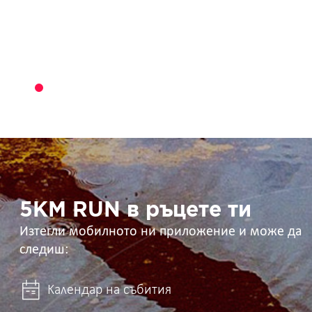
5KM
RUN
в
ръцете
ти
5KM RUN в ръцете ти
Изтегли мобилното ни приложение и може да
следиш:
Календар на събития