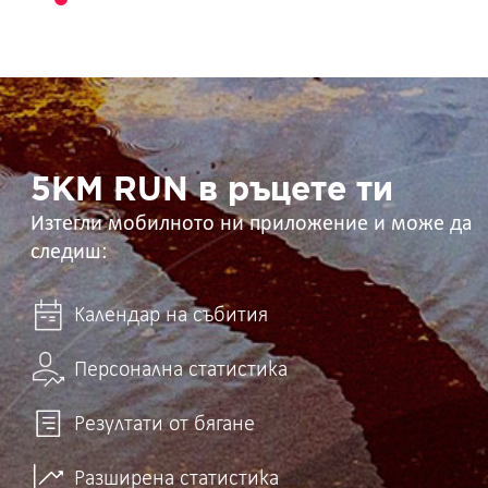
5KM
RUN
в
ръцете
ти
5KM RUN в ръцете ти
Изтегли мобилното ни приложение и може да
следиш:
Календар на събития
Персонална статистика
Резултати от бягане
Разширена статистика