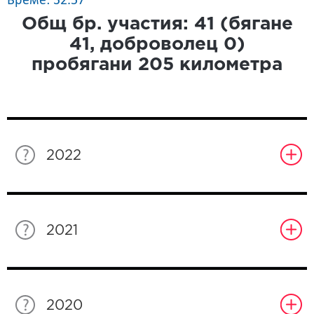
Време: 32.57
Общ бр. участия:
41
(бягане
41
, доброволец
0
)
пробягани
205
километра
2022
2021
2020