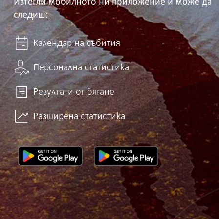
Изтегли мобилното ни приложение и може да
следиш:
Календар на събития
Персонална статистика
Резултати от бягане
Разширена статистика