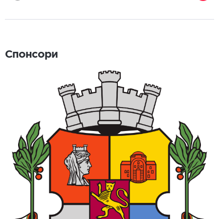
Спонсори
Спонсори