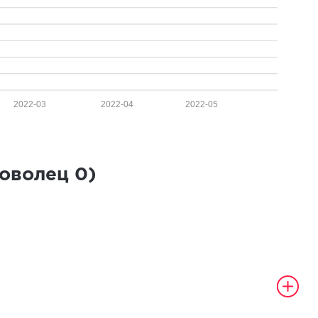
2022-03
2022-04
2022-05
роволец
0
)