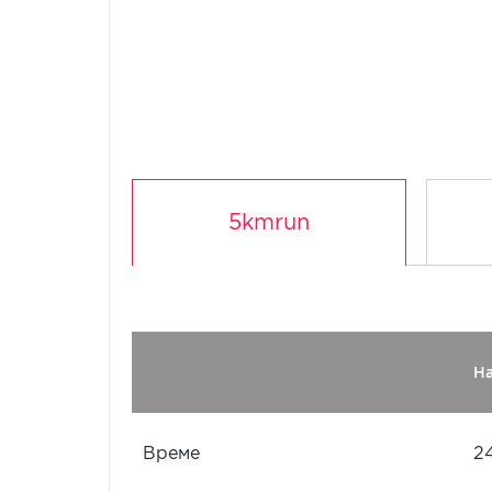
5kmrun
Н
Време
2