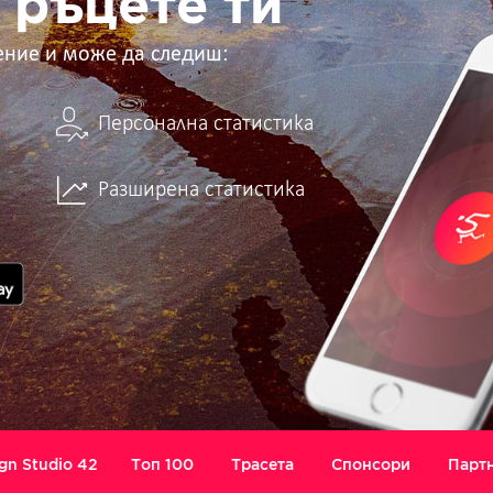
 ръцете ти
ение и може да следиш:
Персонална статистика
Разширена статистика
gn Studio 42
Топ 100
Трасета
Спонсори
Парт