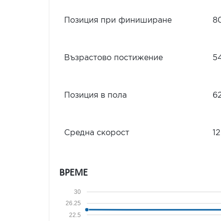
Позиция при финиширане
8
Възрастово постижение
5
Позиция в пола
6
Средна скорост
12
ВРЕМЕ
30
26.25
22.5