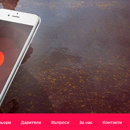
ньори
Дарители
Въпроси
За нас
Контакти