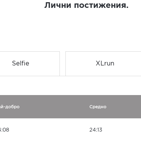
Лични постижения.
Selfie
XLrun
ай-добро
Средно
4:08
24:13