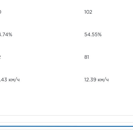
0
102
4.74%
54.55%
2
81
.43 км/ч
12.39 км/ч