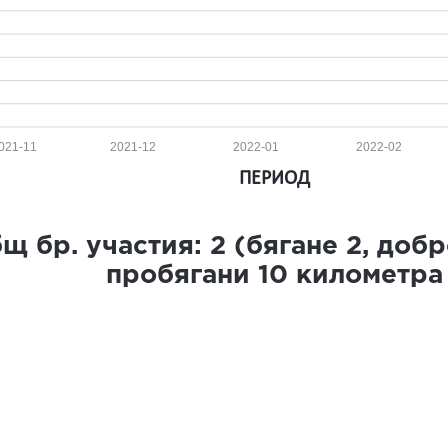
021-11
2021-12
2022-01
2022-02
ПЕРИОД
щ бр. участия:
2
(бягане
2
, доб
пробягани
10
километра