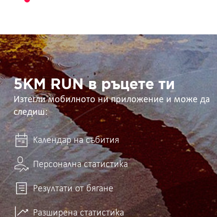
5KM
RUN
в
ръцете
ти
5KM RUN в ръцете ти
Изтегли мобилното ни приложение и може да
следиш:
Календар на събития
Персонална статистика
Резултати от бягане
Разширена статистика