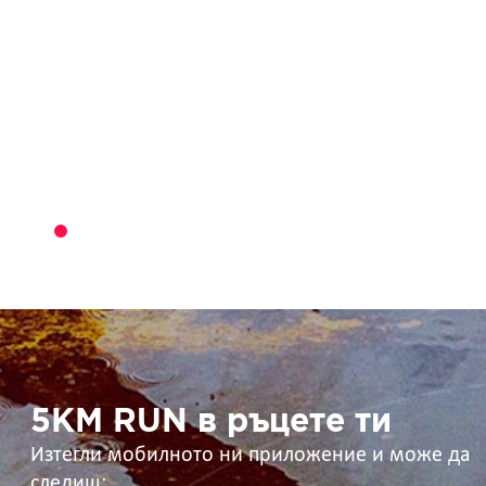
5KM
RUN
в
ръцете
ти
5KM RUN в ръцете ти
Изтегли мобилното ни приложение и може да
следиш: