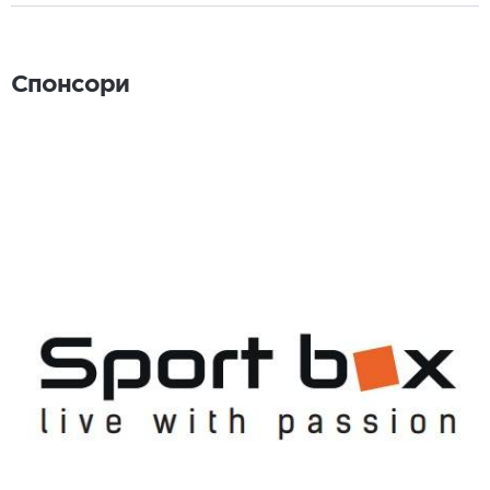
Спонсори
Спонсори