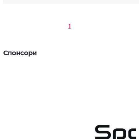
1
Спонсори
Спонсори