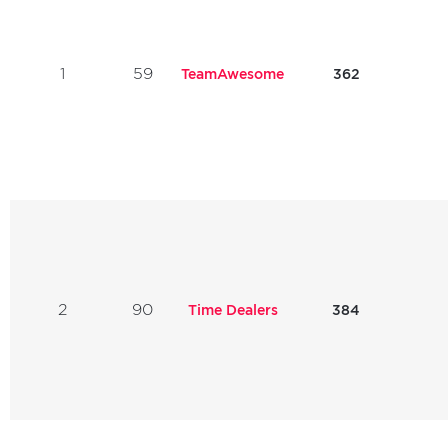
1
59
TeamAwesome
362
2
90
Time Dealers
384