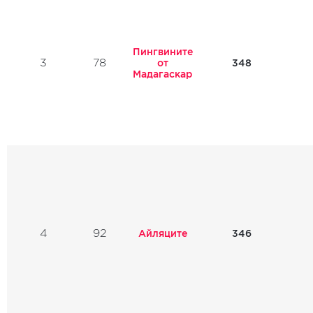
Пингвините
3
78
348
от
Мадагаскар
4
92
Айляците
346