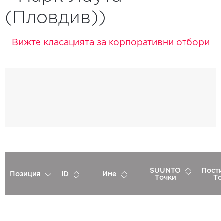
(Пловдив))
Вижте класацията за корпоративни отбори
SUUNTO
Пост
Позиция
ID
Име
Точки
Т