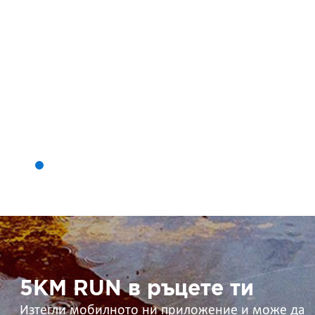
5KM
RUN
в
ръцете
ти
5KM RUN в ръцете ти
Изтегли мобилното ни приложение и може да