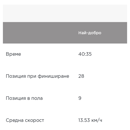
Най-добро
Време
40:35
Позиция при финиширане
28
Позиция в пола
9
Средна скорост
13.53 км/ч