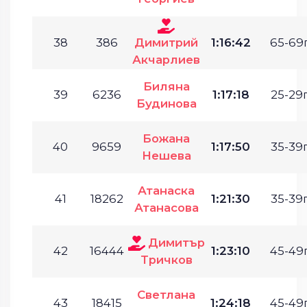
38
386
Димитрий
1:16:42
65-69г
Акчарлиев
Биляна
39
6236
1:17:18
25-29г
Будинова
Божана
40
9659
1:17:50
35-39г
Нешева
Атанаска
41
18262
1:21:30
35-39г
Атанасова
Димитър
42
16444
1:23:10
45-49г
Тричков
Светлана
43
18415
1:24:18
45-49г