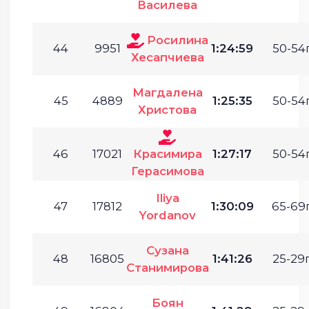
Василева
Росилина
44
9951
1:24:59
50-54г
Хесапчиева
Магдалена
45
4889
1:25:35
50-54г
Христова
46
17021
Красимира
1:27:17
50-54г
Герасимова
Iliya
47
17812
1:30:09
65-69г
Yordanov
Сузана
48
16805
1:41:26
25-29г
Станимирова
Боян