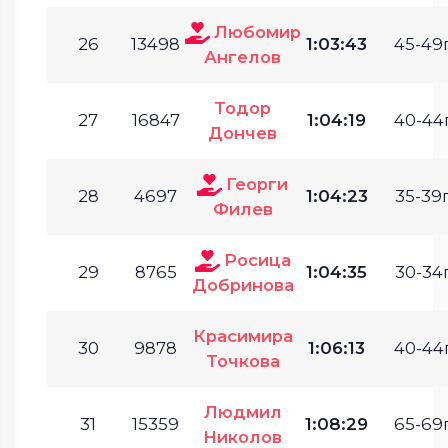
Любомир
26
13498
1:03:43
45-49г
Ангелов
Тодор
27
16847
1:04:19
40-44г
Дончев
Георги
28
4697
1:04:23
35-39г
Филев
Росица
29
8765
1:04:35
30-34г
Добринова
Красимира
30
9878
1:06:13
40-44г
Точкова
Людмил
31
15359
1:08:29
65-69г
Николов