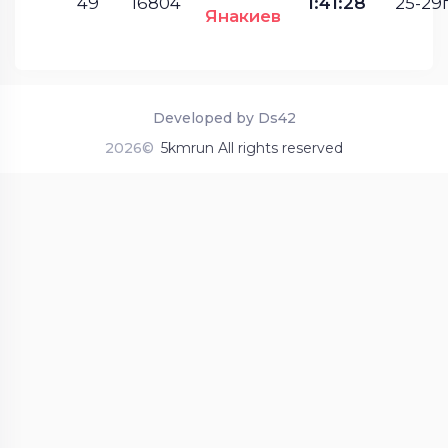
49
16804
1:41:28
25-29г
Янакиев
Developed by Ds42
2026©
5kmrun All rights reserved