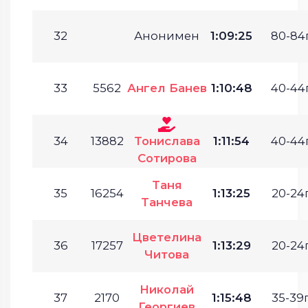
32
Анонимен
1:09:25
80-84г
33
5562
Ангел Банев
1:10:48
40-44г
34
13882
Тонислава
1:11:54
40-44г
Сотирова
Таня
35
16254
1:13:25
20-24г
Танчева
Цветелина
36
17257
1:13:29
20-24г
Читова
Николай
37
2170
1:15:48
35-39г
Георгиев