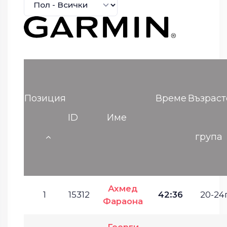
Позиция
Време
Възраст
ID
Име
група
Ахмед
1
15312
42:36
20-24г
Фараона
Георги