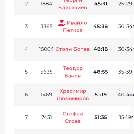
2
1884
45:31
25-29г
Власакиев
Ивайло
3
3365
45:38
30-34г
Петков
4
15064
Стоян Ботев
48:18
30-34г
Теодор
5
5635
48:55
35-39г
Банев
Красимир
6
1469
51:19
40-44г
Любомиров
Стефан
7
7431
51:35
15-19г
Стоев