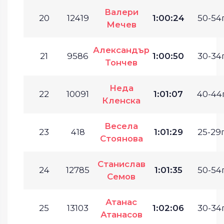
Валери
20
12419
1:00:24
50-54г
Мечев
Александър
21
9586
1:00:50
30-34г
Тончев
Неда
22
10091
1:01:07
40-44г
Кленска
Весела
23
418
1:01:29
25-29г
Стоянова
Станислав
24
12785
1:01:35
50-54г
Семов
Атанас
25
13103
1:02:06
30-34г
Атанасов