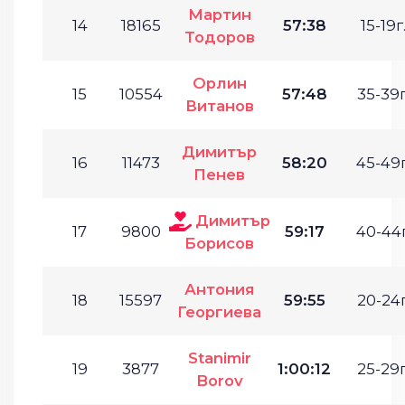
Мартин
14
18165
57:38
15-19г
Тодоров
Орлин
15
10554
57:48
35-39г
Витанов
Димитър
16
11473
58:20
45-49г
Пенев
Димитър
17
9800
59:17
40-44г
Борисов
Антония
18
15597
59:55
20-24г
Георгиева
Stanimir
19
3877
1:00:12
25-29г
Borov