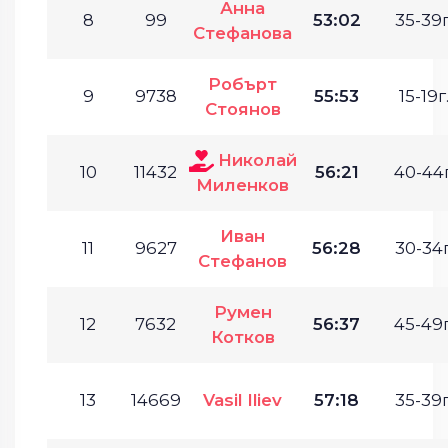
Анна
8
99
53:02
35-39г
Стефанова
Робърт
9
9738
55:53
15-19г
Стоянов
Николай
10
11432
56:21
40-44г
Миленков
Иван
11
9627
56:28
30-34г
Стефанов
Румен
12
7632
56:37
45-49г
Котков
13
14669
Vasil Iliev
57:18
35-39г