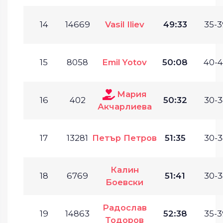
14
14669
Vasil Iliev
49:33
35-3
15
8058
Emil Yotov
50:08
40-4
Мария
16
402
50:32
30-3
Акчарлиева
17
13281
Петър Петров
51:35
30-3
Калин
18
6769
51:41
30-3
Боевски
Радослав
19
14863
52:38
35-3
Тодоров