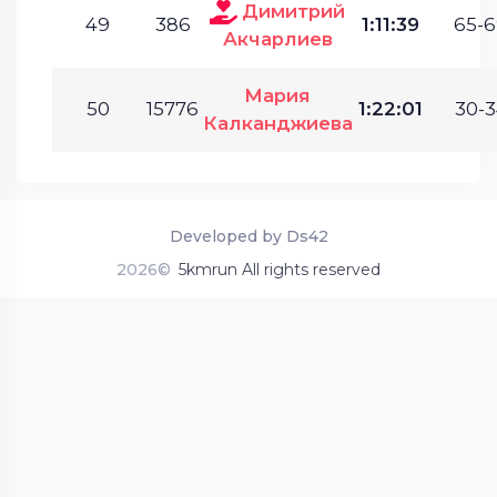
Димитрий
49
386
1:11:39
65-6
Акчарлиев
Мария
50
15776
1:22:01
30-3
Калканджиева
Developed by Ds42
2026©
5kmrun All rights reserved