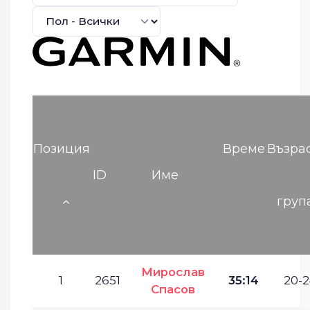
Позиция
Време
Възра
ID
Име
груп
Мирослав
1
2651
35:14
20-2
Спасов