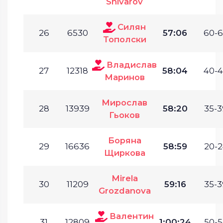
Shivarov
Силян
26
6530
57:06
60-6
Тополски
Владислав
27
12318
58:04
40-4
Маринов
Мирослав
28
13939
58:20
35-3
Гьоков
Боряна
29
16636
58:59
20-2
Щиркова
Mirela
30
11209
59:16
35-3
Grozdanova
Валентин
31
12809
1:00:24
50-5