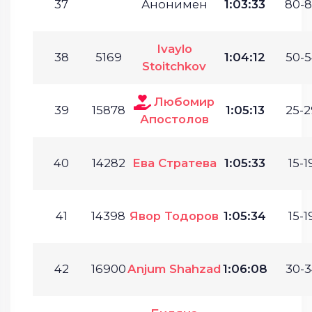
37
Анонимен
1:03:33
80-8
Ivaylo
38
5169
1:04:12
50-5
Stoitchkov
Любомир
39
15878
1:05:13
25-2
Апостолов
40
14282
Ева Стратева
1:05:33
15-1
41
14398
Явор Тодоров
1:05:34
15-1
42
16900
Anjum Shahzad
1:06:08
30-3