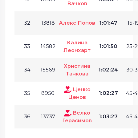
Вачков
32
13818
Алекс Попов
1:01:47
15-1
Калина
33
14582
1:01:50
25-2
Леонхарт
Христина
34
15569
1:02:24
30-3
Танкова
Ценко
35
8950
1:02:27
45-4
Ценов
Велко
36
13737
1:03:27
45-4
Герасимов