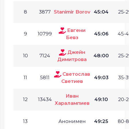
8
3877
Stanimir Borov
45:04
25-2
Евгени
9
10799
45:06
45-4
Бевз
Джейн
10
7124
48:00
25-2
Димитрова
Светослав
11
5811
49:03
35-3
Светиев
Иван
12
13434
49:10
20-2
Харалампиев
13
Анонимен
49:25
80-8