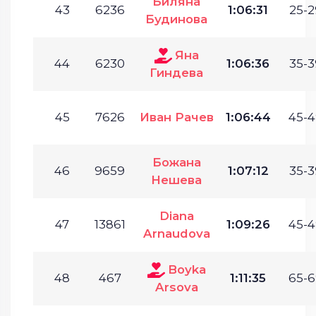
Биляна
43
6236
1:06:31
25-2
Будинова
Яна
44
6230
1:06:36
35-3
Гиндева
45
7626
Иван Рачев
1:06:44
45-4
Божана
46
9659
1:07:12
35-3
Нешева
Diana
47
13861
1:09:26
45-4
Arnaudova
Boyka
48
467
1:11:35
65-6
Arsova