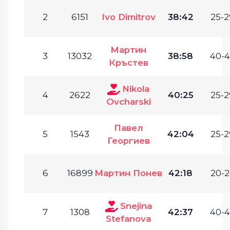
2
6151
Ivo Dimitrov
38:42
25-2
Мартин
3
13032
38:58
40-4
Кръстев
Nikola
4
2622
40:25
25-2
Ovcharski
Павел
5
1543
42:04
25-2
Георгиев
6
16899
Мартин Понев
42:18
20-2
Snejina
7
1308
42:37
40-4
Stefanova