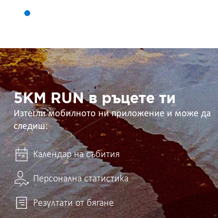
5KM
RUN
в
ръцете
ти
5KM RUN в ръцете ти
Изтегли мобилното ни приложение и може да
следиш:
Календар на събития
Персонална статистика
Резултати от бягане