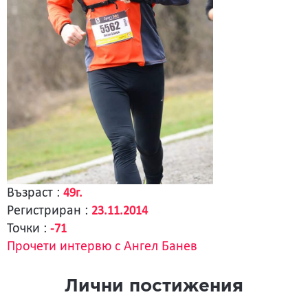
Възраст :
49г.
Регистриран :
23.11.2014
Точки :
-71
Прочети интервю с Ангел Банев
Лични постижения