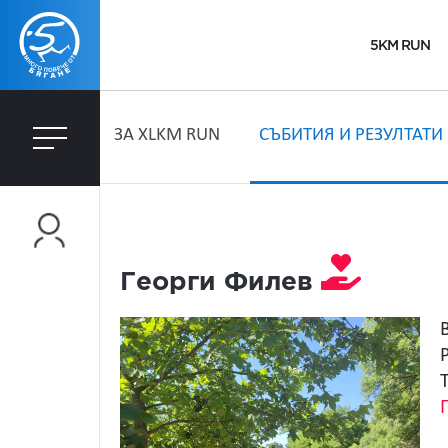
5KM RUN
ЗA XLKM RUN
СЪБИТИЯ И РЕЗУЛТАТИ
Георги Филев