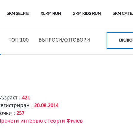
5KM SELFIE
XLKM RUN
2KM KIDS RUN
5KM САТЕ
ТОП 100
ВЪПРОСИ/ОТГОВОРИ
ВКЛЮЧ
Възраст :
42г.
Регистриран :
20.08.2014
Точки :
257
Прочети интервю с Георги Филев