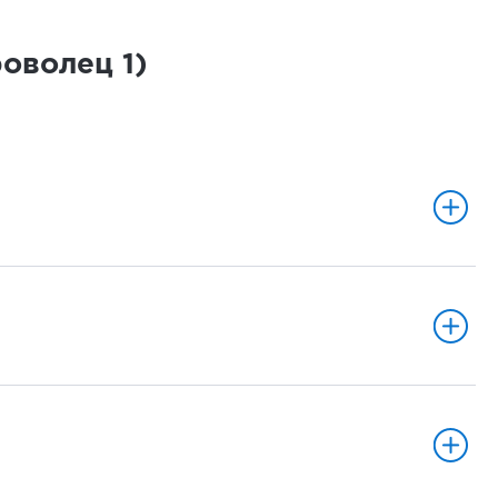
роволец
1
)