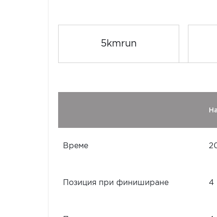
5kmrun
Н
Време
2
Позиция при финиширане
4