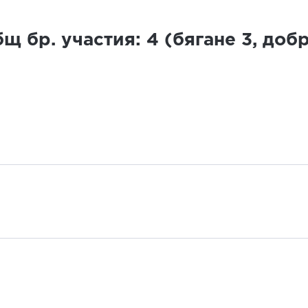
щ бр. участия:
4
(бягане
3
, доб