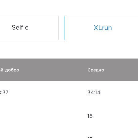
Selfie
XLrun
ай-добро
Средно
0:37
34:14
16