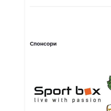
Спонсори
Спонсори