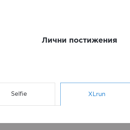
Лични постижения
Selfie
XLrun