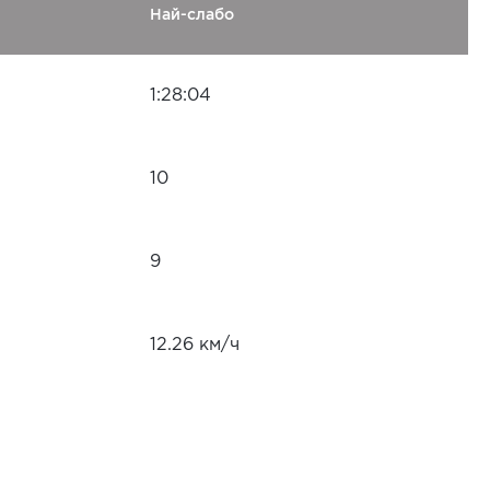
Най-слабо
1:28:04
10
9
12.26 км/ч