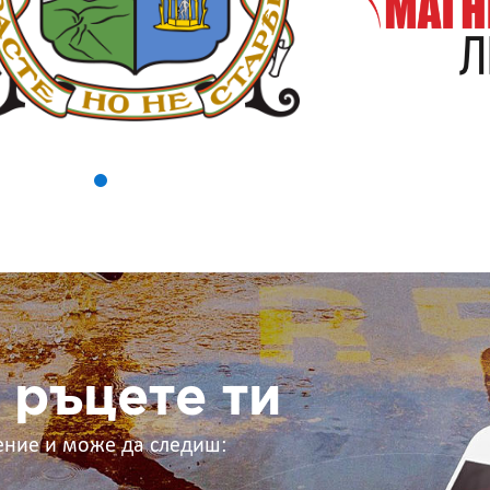
 ръцете ти
ение и може да следиш: