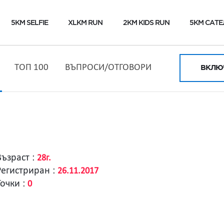
5KM SELFIE
XLKM RUN
2KM KIDS RUN
5KM САТЕ
ТОП 100
ВЪПРОСИ/ОТГОВОРИ
ВКЛЮЧ
Възраст :
28г.
Регистриран :
26.11.2017
Точки :
0