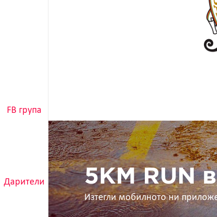
FB група
5KM
RUN
в
ръцете
ти
5KM RUN в
Дарители
Изтегли мобилното ни прилож