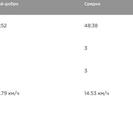
ай-добро
Средно
:52
48:38
3
3
.79 км/ч
14.53 км/ч