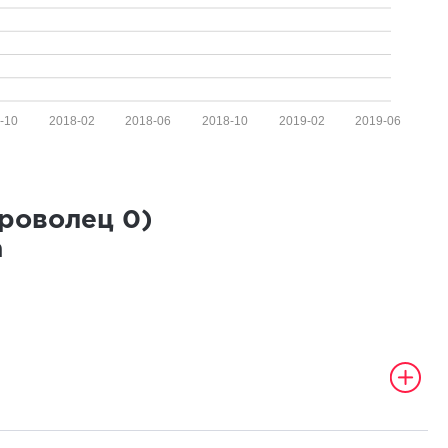
-10
2018-02
2018-06
2018-10
2019-02
2019-06
броволец
0
)
а