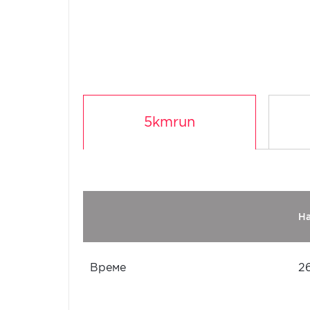
5kmrun
Н
Време
2