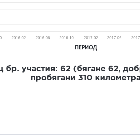
0
2016-02
2016-06
2016-10
2017-02
2017-06
2017
ПЕРИОД
 бр. участия:
62
(бягане
62
, до
пробягани
310
километр