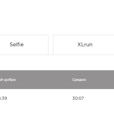
Selfie
XLrun
ай-добро
Средно
6:39
30:07