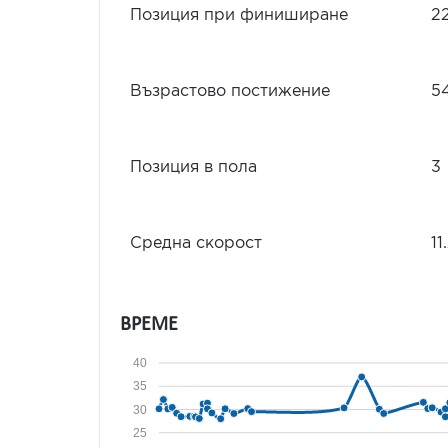
Позиция при финиширане
2
Възрастово постижение
5
Позиция в пола
3
Средна скорост
11
ВРЕМЕ
40
35
30
25