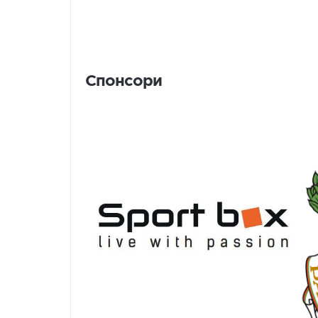
Спонсори
Спонсори