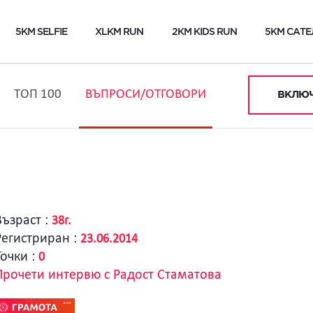
5KM SELFIE
XLKM RUN
2KM KIDS RUN
5KM САТЕ
ТОП 100
ВЪПРОСИ/ОТГОВОРИ
ВКЛЮЧ
Възраст :
38г.
Регистриран :
23.06.2014
Точки :
0
Прочети интервю с Радост Стаматова