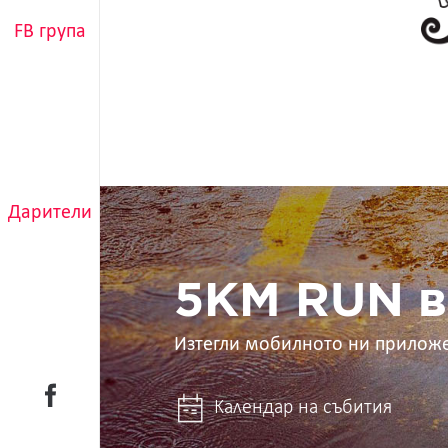
FB група
5KM
Дарители
RUN
в
ръцете
ти
5KM RUN в
Изтегли мобилното ни прилож
Календар на събития