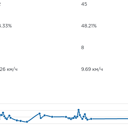
2
45
4.33%
48.21%
8
.26 км/ч
9.69 км/ч