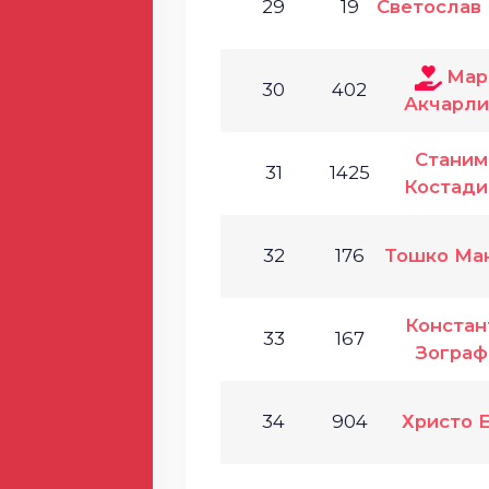
29
19
Светослав
Мар
30
402
Акчарли
Станим
31
1425
Костади
32
176
Тошко Ма
Констан
33
167
Зограф
34
904
Христо 