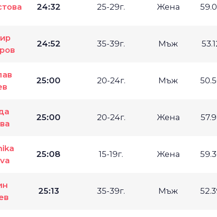
стова
24:32
25-29г.
Жена
59.
ир
24:52
35-39г.
Мъж
53.
ров
лав
25:00
20-24г.
Мъж
50.
ев
да
25:00
20-24г.
Жена
57.
ва
nika
25:08
15-19г.
Жена
59.
ova
ин
25:13
35-39г.
Мъж
52.
ев