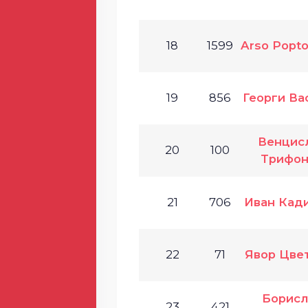
18
1599
Arso Popt
19
856
Георги Ва
Венцис
20
100
Трифон
21
706
Иван Кад
22
71
Явор Цве
Борисл
23
421