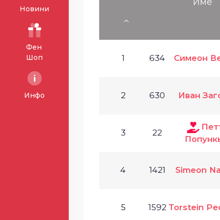
Име
Новини
Фен
Шоп
1
634
Симеон В
2
630
Иван Заг
Инфо
Пет
3
22
Попунк
4
1421
Simeon N
5
1592
Torstein P