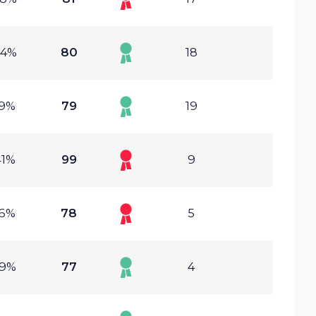
44%
80
18
69%
79
19
41%
99
9
16%
78
5
29%
77
4