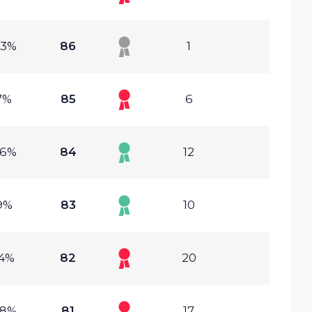
83%
86
1
7%
85
6
76%
84
12
9%
83
10
14%
82
20
68%
81
17