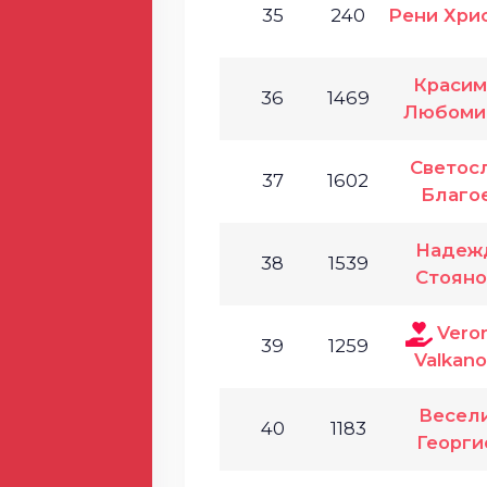
35
240
Рени Хри
Красим
36
1469
Любоми
Светос
37
1602
Благо
Надеж
38
1539
Стояно
Vero
39
1259
Valkan
Весел
40
1183
Георги