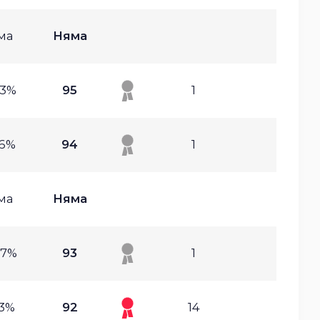
ма
Няма
23%
95
1
16%
94
1
ма
Няма
07%
93
1
43%
92
14