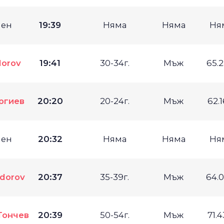
мен
19:39
Няма
Няма
Ня
dorov
19:41
30-34г.
Мъж
65.
ргиев
20:20
20-24г.
Мъж
62.
мен
20:32
Няма
Няма
Ня
odorov
20:37
35-39г.
Мъж
64.
Тончев
20:39
50-54г.
Мъж
71.