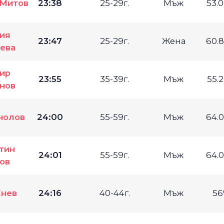
 Митов
23:38
25-29г.
Мъж
53.
ия
23:47
25-29г.
Жена
60.
ева
ир
23:55
35-39г.
Мъж
55.
нов
нолов
24:00
55-59г.
Мъж
64.
тин
24:01
55-59г.
Мъж
64.
ов
Енев
24:16
40-44г.
Мъж
56