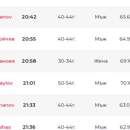
manov
20:42
40-44г.
Мъж
65.
ойчев
20:55
40-44г.
Мъж
64.
анова
20:58
30-34г.
Жена
69.
aylov
21:01
50-54г.
Мъж
70.
chanov
21:33
40-44г.
Мъж
63.
lhas
21:36
40-44г.
Мъж
62.