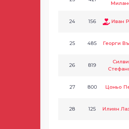
Милан
24
156
Иван 
25
485
Георги В
Силви
26
819
Стефан
27
800
Цоньо П
28
125
Илиян Ла