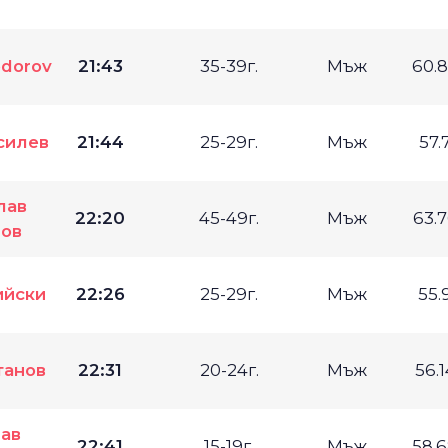
odorov
21:43
35-39г.
Мъж
60.
силев
21:44
25-29г.
Мъж
57.
лав
22:20
45-49г.
Мъж
63.
ов
ийски
22:26
25-29г.
Мъж
55.
танов
22:31
20-24г.
Мъж
56.
ав
22:41
15-19г.
Мъж
58.