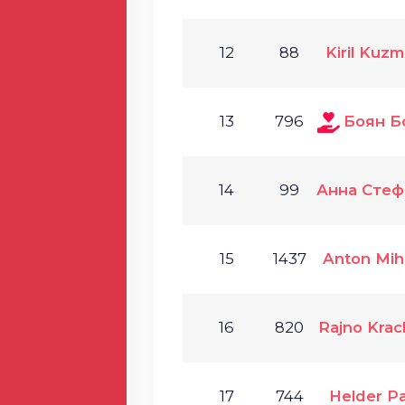
12
88
Kiril Kuz
13
796
Боян Б
14
99
Анна Стеф
15
1437
Anton Mih
16
820
Rajno Kra
17
744
Helder Pa