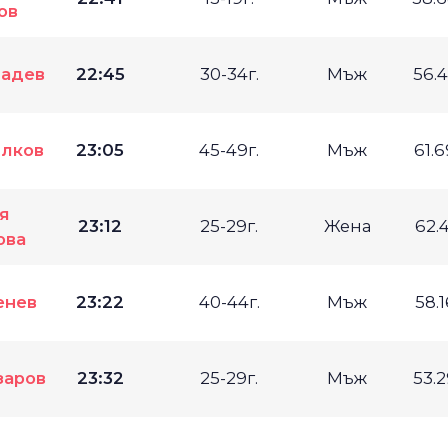
ов
Радев
22:45
30-34г.
Мъж
56.
ълков
23:05
45-49г.
Мъж
61.
я
23:12
25-29г.
Жена
62.
ова
енев
23:22
40-44г.
Мъж
58.
заров
23:32
25-29г.
Мъж
53.