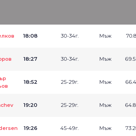
елков
18:08
30-34г.
Мъж
70.
оров
18:27
30-34г.
Мъж
69.
ър
18:52
25-29г.
Мъж
66.
ьов
achev
19:20
25-29г.
Мъж
64.
edersen
19:26
45-49г.
Мъж
73.