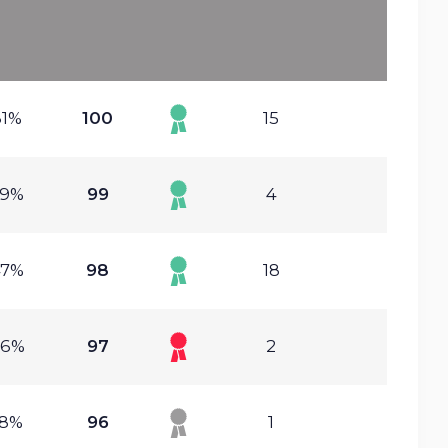
81%
100
15
59%
99
4
47%
98
18
86%
97
2
28%
96
1