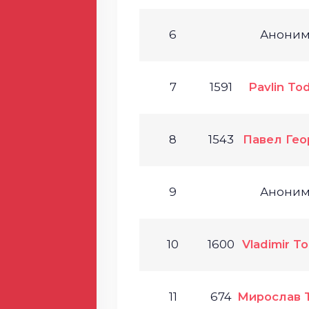
6
Анони
7
1591
Pavlin To
8
1543
Павел Гео
9
Анони
10
1600
Vladimir T
11
674
Мирослав 