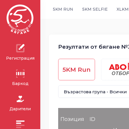
5KM RUN
5KM SELFIE
XLKM
Резултати от бягане №3
Регистрация
5KM Run
Баркод
Дарители
Позиция
ID