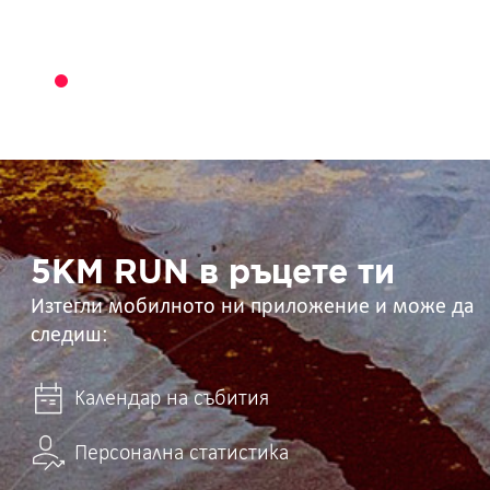
5KM
RUN
в
ръцете
ти
5KM RUN в ръцете ти
Изтегли мобилното ни приложение и може да
следиш:
Календар на събития
Персонална статистика