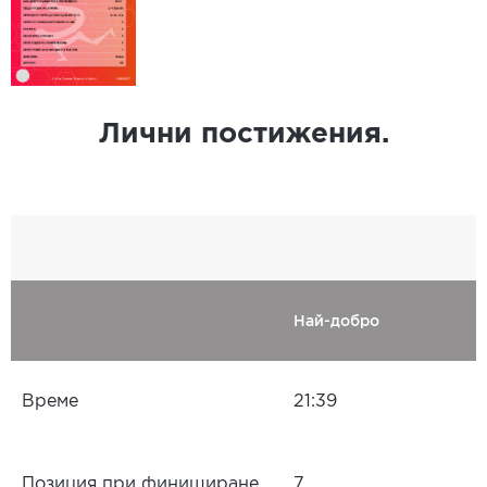
Лични постижения.
Най-добро
Време
21:39
Позиция при финиширане
7