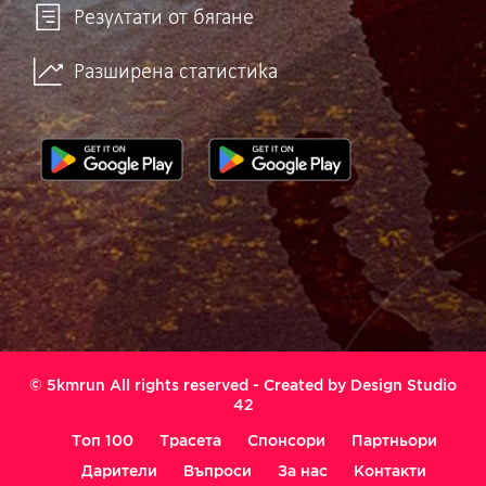
Резултати от бягане
Разширена статистика
© 5kmrun All rights reserved - Created by
Design Studio
42
Топ 100
Трасета
Спонсори
Партньори
Дарители
Въпроси
За нас
Контакти